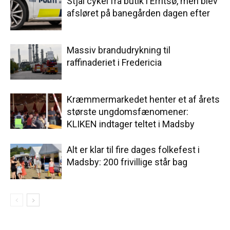
Stjal cykel fra butik i Erritsø, men blev
afsløret på banegården dagen efter
Massiv brandudrykning til
raffinaderiet i Fredericia
Kræmmermarkedet henter et af årets
største ungdomsfænomener:
KLIKEN indtager teltet i Madsby
Alt er klar til fire dages folkefest i
Madsby: 200 frivillige står bag