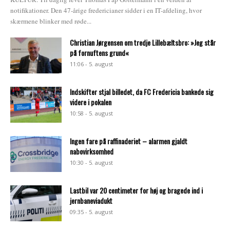
notifikationer. Den 47-årige fredericianer sidder i en IT-afdeling, hvor
skærmene blinker med røde...
Christian Jørgensen om tredje Lillebæltsbro: »Jeg står
på fornuftens grund«
11:06 - 5. august
Indskifter stjal billedet, da FC Fredericia bankede sig
videre i pokalen
10:58 - 5. august
Ingen fare på raffinaderiet – alarmen gjaldt
nabovirksomhed
10:30 - 5. august
Lastbil var 20 centimeter for høj og bragede ind i
jernbaneviadukt
09:35 - 5. august