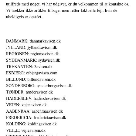
utilfreds med noget, vi har udgivet, er du velkommen til at kontakte os.
Vi trækker ikke artikler tilbage, men retter faktuelle fejl, hvis de
uheldigvis er opstået.
DANMARK: danmarkavisen.dk
JYLLAND: jyllandsavisen.dk
REGIONEN: regionsavisen.dk
SYDDANMARK: sydavisen.dk
TREKANTEN: 3avisen.dk
ESBJERG: esbjergavisen.com
BILLUND: billundavisen.dk
SØNDERBORG: sønderborgavisen.dk
TØNDER: tønderavisen.dk
HADERSLEV: haderslevavisen.dk
VEJEN: vejenavisen.dk
AABENRAA: aabenraaavisen.dk
FREDERICIA: fredericiaavisen.dk
KOLDING: koldingavisen.dk
VEJLE: vejleavisen.dk