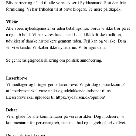
Bliv partner og nå ud til alle vores aviser i Syddanmark. Støt den frie
formidling. Vi har friheden til at blive klogere. Se mere på
dkq.dk.
Vilkår
Alle vores nyhedstjenester er uden betalingsmur. Fordi vi ikke tror på et
a og et b hold. Vi har vores fundament i den kildekritiske tradition,
udviklet af danske historikere gennem tiden. Fejl kan og vil ske. Dem
vil vi erkende. Vi skaber ikke nyhederne. Vi bringer dem.
Se gennemsigtighedserklæring om politisk annoncering.
Læserbreve
Vi modtager og bringer gerne læserbreve. Vi gør dog opmærksom på,
at læserbrevet skal være unikt og udelukkende indsendt til os.
Læserbreve skal uploades til
https://sydavisen.dk/opinion/
Debat
Vi er glade for alle kommentarer på vores artikler. Dog modererer vi
kommentarer for personangreb, racisme, had og angreb på privatlivet.
Du kan skrive til os på