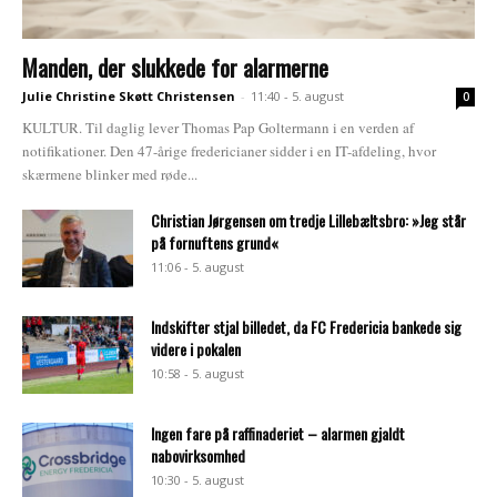
Manden, der slukkede for alarmerne
Julie Christine Skøtt Christensen
-
11:40 - 5. august
0
KULTUR. Til daglig lever Thomas Pap Goltermann i en verden af
notifikationer. Den 47-årige fredericianer sidder i en IT-afdeling, hvor
skærmene blinker med røde...
Christian Jørgensen om tredje Lillebæltsbro: »Jeg står
på fornuftens grund«
11:06 - 5. august
Indskifter stjal billedet, da FC Fredericia bankede sig
videre i pokalen
10:58 - 5. august
Ingen fare på raffinaderiet – alarmen gjaldt
nabovirksomhed
10:30 - 5. august