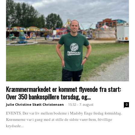
Kræmmermarkedet er kommet flyvende fra start:
Over 350 bankospillere torsdag, og...
Julie Christine Skøtt Christensen
-
15:32 - 7. august
0
EVENTS. Der var liv mellem boderne i Madsby Enge fredag formiddag.
Kræmmerne var i gang med at stille de sidste varer frem, frivillige
krydsede...