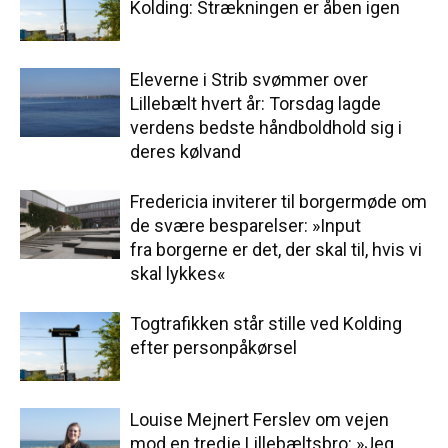
Kolding: Strækningen er åben igen
Eleverne i Strib svømmer over
Lillebælt hvert år: Torsdag lagde
verdens bedste håndboldhold sig i
deres kølvand
Fredericia inviterer til borgermøde om
de svære besparelser: »Input
fra borgerne er det, der skal til, hvis vi
skal lykkes«
Togtrafikken står stille ved Kolding
efter personpåkørsel
Louise Mejnert Ferslev om vejen
mod en tredje Lillebæltsbro: »Jeg