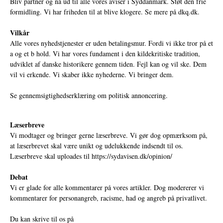
Bliv partner og nå ud til alle vores aviser i Syddanmark. Støt den frie
formidling. Vi har friheden til at blive klogere. Se mere på
dkq.dk.
Vilkår
Alle vores nyhedstjenester er uden betalingsmur. Fordi vi ikke tror på et
a og et b hold. Vi har vores fundament i den kildekritiske tradition,
udviklet af danske historikere gennem tiden. Fejl kan og vil ske. Dem
vil vi erkende. Vi skaber ikke nyhederne. Vi bringer dem.
Se gennemsigtighedserklæring om politisk annoncering.
Læserbreve
Vi modtager og bringer gerne læserbreve. Vi gør dog opmærksom på,
at læserbrevet skal være unikt og udelukkende indsendt til os.
Læserbreve skal uploades til
https://sydavisen.dk/opinion/
Debat
Vi er glade for alle kommentarer på vores artikler. Dog modererer vi
kommentarer for personangreb, racisme, had og angreb på privatlivet.
Du kan skrive til os på