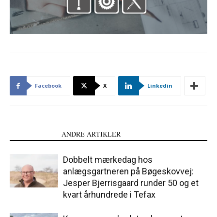
Facebook
X
Linkedin
LÆS OGSÅ
ANDRE ARTIKLER
Dobbelt mærkedag hos
anlægsgartneren på Bøgeskovvej:
Jesper Bjerrisgaard runder 50 og et
kvart århundrede i Tefax