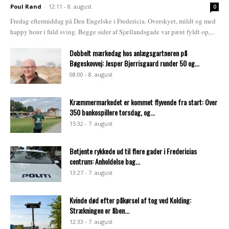
Poul Rand
-
12:11 - 8. august
0
Fredag eftermiddag på Den Engelske i Fredericia. Overskyet, mildt og med
happy hour i fuld sving. Begge sider af Sjællandsgade var pænt fyldt op,...
Dobbelt mærkedag hos anlægsgartneren på
Bøgeskovvej: Jesper Bjerrisgaard runder 50 og...
08:00 - 8. august
Kræmmermarkedet er kommet flyvende fra start: Over
350 bankospillere torsdag, og...
15:32 - 7. august
Betjente rykkede ud til flere gader i Fredericias
centrum: Anholdelse bag...
13:27 - 7. august
Kvinde død efter påkørsel af tog ved Kolding:
Strækningen er åben...
12:33 - 7. august