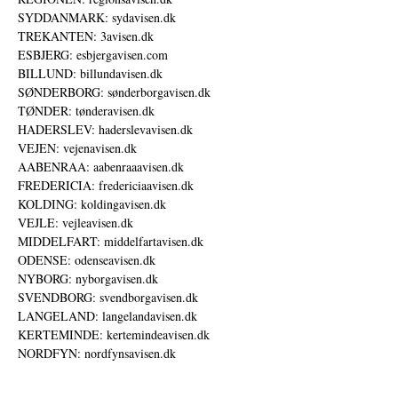
SYDDANMARK: sydavisen.dk
TREKANTEN: 3avisen.dk
ESBJERG: esbjergavisen.com
BILLUND: billundavisen.dk
SØNDERBORG: sønderborgavisen.dk
TØNDER: tønderavisen.dk
HADERSLEV: haderslevavisen.dk
VEJEN: vejenavisen.dk
AABENRAA: aabenraaavisen.dk
FREDERICIA: fredericiaavisen.dk
KOLDING: koldingavisen.dk
VEJLE: vejleavisen.dk
MIDDELFART: middelfartavisen.dk
ODENSE: odenseavisen.dk
NYBORG: nyborgavisen.dk
SVENDBORG: svendborgavisen.dk
LANGELAND: langelandavisen.dk
KERTEMINDE: kertemindeavisen.dk
NORDFYN: nordfynsavisen.dk