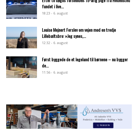
Efter to døgns forsvinden: 15-årig pige fra Hedensted
fundet i live...
18:23 - 6. august
Louise Mejnert Ferslev om vejen mod en tredje
Lillebæltsbro: »Jeg synes,...
12:32 - 6. august
Først byggede de et legeland til børnene – nu bygger
de...
11:56 - 6. august