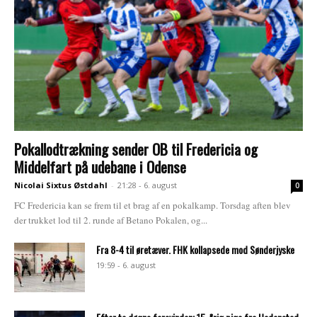
Pokallodtrækning sender OB til Fredericia og
Middelfart på udebane i Odense
Nicolai Sixtus Østdahl
-
21:28 - 6. august
0
FC Fredericia kan se frem til et brag af en pokalkamp. Torsdag aften blev
der trukket lod til 2. runde af Betano Pokalen, og...
Fra 8-4 til øretæver. FHK kollapsede mod Sønderjyske
19:59 - 6. august