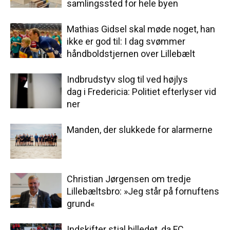
samlingssted for hele byen
Mathias Gidsel skal møde noget, han
ikke er god til: I dag svømmer
håndboldstjernen over Lillebælt
Indbrudstyv slog til ved højlys
dag i Fredericia: Politiet efterlyser vid
ner
Manden, der slukkede for alarmerne
Christian Jørgensen om tredje
Lillebæltsbro: »Jeg står på fornuftens
grund«
Indskifter stjal billedet, da FC