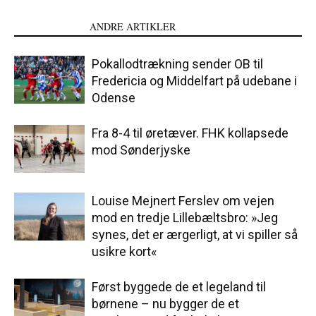
LÆS OGSÅ
ANDRE ARTIKLER
Pokallodtrækning sender OB til
Fredericia og Middelfart på udebane i
Odense
Fra 8-4 til øretæver. FHK kollapsede
mod Sønderjyske
Louise Mejnert Ferslev om vejen
mod en tredje Lillebæltsbro: »Jeg
synes, det er ærgerligt, at vi spiller så
usikre kort«
Først byggede de et legeland til
børnene – nu bygger de et