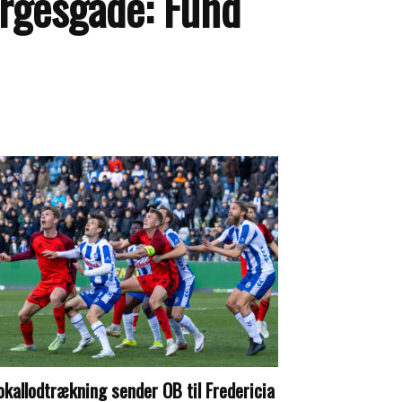
orgesgade: Fund
okallodtrækning sender OB til Fredericia