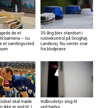
ggede de et
35-årig blev standset i
til børnene – nu
rutinekontrol på Snoghøj
e et samlingssted
Landevej: Nu venter svar
 byen
fra blodprøve
Gidsel skal møde
Indbrudstyv slog til
 ikke er god til: I
ved højlys