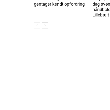
gentager kendt opfordring
dag svø
håndbold
Lillebælt