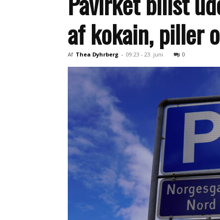
Påvirket bilist u
af kokain, piller
Af
Thea Dyhrberg
-
09:23 - 23. juni
0