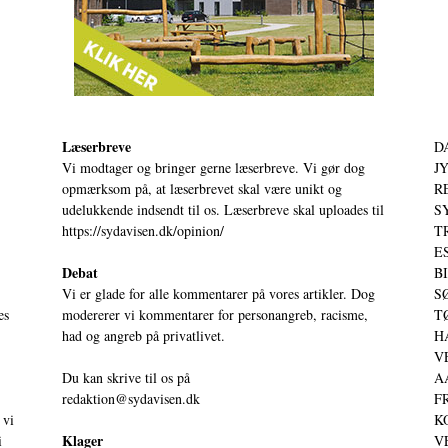
Læserbreve
D
Vi modtager og bringer gerne læserbreve. Vi gør dog
JY
opmærksom på, at læserbrevet skal være unikt og
RE
udelukkende indsendt til os. Læserbreve skal uploades til
S
https://sydavisen.dk/opinion/
T
ES
Debat
BI
Vi er glade for alle kommentarer på vores artikler. Dog
SØ
es
modererer vi kommentarer for personangreb, racisme,
TØ
had og angreb på privatlivet.
HA
VE
Du kan skrive til os på
AA
redaktion@sydavisen.dk
FR
 vi
KO
Klager
i
VE