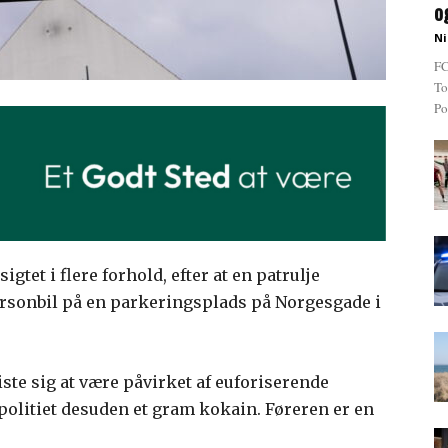
o
Ni
FC
To
Po
gtet i flere forhold, efter at en patrulje
sonbil på en parkeringsplads på Norgesgade i
viste sig at være påvirket af euforiserende
 politiet desuden et gram kokain. Føreren er en