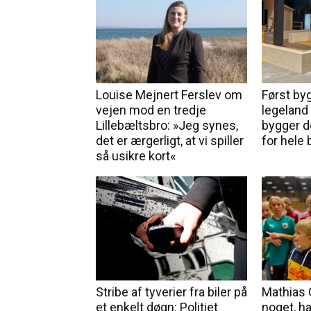
Louise Mejnert Ferslev om
Først by
vejen mod en tredje
legeland 
Lillebæltsbro: »Jeg synes,
bygger d
det er ærgerligt, at vi spiller
for hele
så usikre kort«
Stribe af tyverier fra biler på
Mathias 
et enkelt døgn: Politiet
noget, han