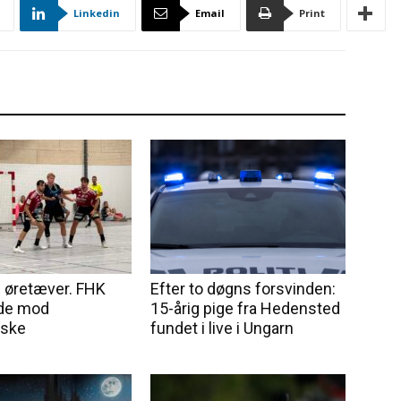
Linkedin
Email
Print
il øretæver. FHK
Efter to døgns forsvinden:
ede mod
15-årig pige fra Hedensted
yske
fundet i live i Ungarn