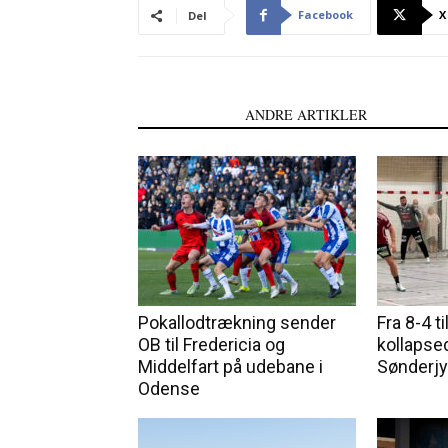
Facebook
X
Del
LÆS OGSÅ
ANDRE ARTIKLER
Pokallodtrækning sender
Fra 8-4 t
OB til Fredericia og
kollaps
Middelfart på udebane i
Sønderj
Odense