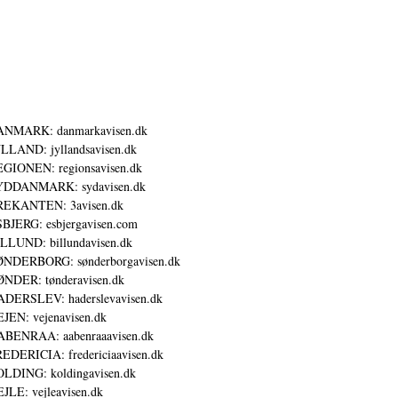
ANMARK: danmarkavisen.dk
LLAND: jyllandsavisen.dk
GIONEN: regionsavisen.dk
YDDANMARK: sydavisen.dk
REKANTEN: 3avisen.dk
BJERG: esbjergavisen.com
LLUND: billundavisen.dk
NDERBORG: sønderborgavisen.dk
NDER: tønderavisen.dk
DERSLEV: haderslevavisen.dk
JEN: vejenavisen.dk
BENRAA: aabenraaavisen.dk
EDERICIA: fredericiaavisen.dk
LDING: koldingavisen.dk
JLE: vejleavisen.dk