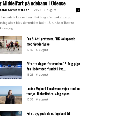
g Middelfart på udebane i Odense
colai Sixtus Østdahl
-
21:28 - 6. august
0
 Fredericia kan se frem til et brag af en pokalkamp.
rsdag aften blev der trukket lod til 2. runde af Betano
kalen, og...
Fra 8-4 til øretæver. FHK kollapsede
mod Sønderjyske
19:59 - 6. august
Efter to døgns forsvinden: 15-årig pige
fra Hedensted fundet i live...
18:23 - 6. august
Louise Mejnert Ferslev om vejen mod en
tredje Lillebæltsbro: »Jeg synes,...
12:32 - 6. august
Først byggede de et legeland til