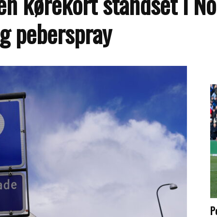
den kørekort standset i N
 og peberspray
P