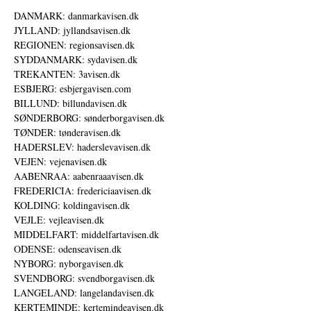
DANMARK: danmarkavisen.dk
JYLLAND: jyllandsavisen.dk
REGIONEN: regionsavisen.dk
SYDDANMARK: sydavisen.dk
TREKANTEN: 3avisen.dk
ESBJERG: esbjergavisen.com
BILLUND: billundavisen.dk
SØNDERBORG: sønderborgavisen.dk
TØNDER: tønderavisen.dk
HADERSLEV: haderslevavisen.dk
VEJEN: vejenavisen.dk
AABENRAA: aabenraaavisen.dk
FREDERICIA: fredericiaavisen.dk
KOLDING: koldingavisen.dk
VEJLE: vejleavisen.dk
MIDDELFART: middelfartavisen.dk
ODENSE: odenseavisen.dk
NYBORG: nyborgavisen.dk
SVENDBORG: svendborgavisen.dk
LANGELAND: langelandavisen.dk
KERTEMINDE: kertemindeavisen.dk