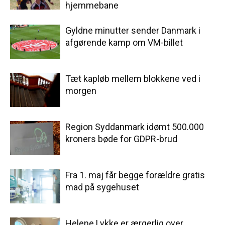
hjemmebane
Gyldne minutter sender Danmark i
afgørende kamp om VM-billet
Tæt kapløb mellem blokkene ved i
morgen
Region Syddanmark idømt 500.000
kroners bøde for GDPR-brud
Fra 1. maj får begge forældre gratis
mad på sygehuset
Helene Lykke er ærgerlig over