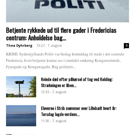
Betjente rykkede ud til flere gader i Fredericias
centrum: Anholdelse bag...
Thea Dyhrberg
-
13:27 - 7. august
0
KRIMI. Sydøstjyllands Politi var fredag formiddag til stede i det centrale
Fredericia, hvor betjente kunne ses i området omkring Kongensstræde,
Fynsgade og Kongensgade. Bag politiets...
Kvinde død efter påkørsel af tog ved Kolding:
Strækningen er åben...
12:33 - 7. august
Eleverne i Strib svømmer over Lillebælt hvert år:
Torsdag lagde verdens...
11:50 - 7. august