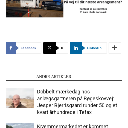
Facebook
X
Linkedin
LÆS OGSÅ
ANDRE ARTIKLER
Dobbelt mærkedag hos
anlægsgartneren på Bøgeskovvej:
Jesper Bjerrisgaard runder 50 og et
kvart århundrede i Tefax
Kræmmermarkedet er kommet