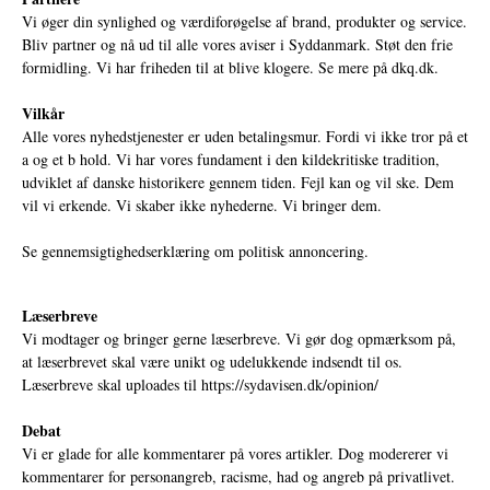
Vi øger din synlighed og værdiforøgelse af brand, produkter og service.
Bliv partner og nå ud til alle vores aviser i Syddanmark. Støt den frie
formidling. Vi har friheden til at blive klogere. Se mere på
dkq.dk.
Vilkår
Alle vores nyhedstjenester er uden betalingsmur. Fordi vi ikke tror på et
a og et b hold. Vi har vores fundament i den kildekritiske tradition,
udviklet af danske historikere gennem tiden. Fejl kan og vil ske. Dem
vil vi erkende. Vi skaber ikke nyhederne. Vi bringer dem.
Se gennemsigtighedserklæring om politisk annoncering.
Læserbreve
Vi modtager og bringer gerne læserbreve. Vi gør dog opmærksom på,
at læserbrevet skal være unikt og udelukkende indsendt til os.
Læserbreve skal uploades til
https://sydavisen.dk/opinion/
Debat
Vi er glade for alle kommentarer på vores artikler. Dog modererer vi
kommentarer for personangreb, racisme, had og angreb på privatlivet.