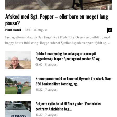
Afsked med Sgt. Pepper – eller bare en meget lang
pause?
Poul Rand
-
12:11 - 8. august
0
Fredag eftermiddag på Den Engelske i Fredericia. Overskyet, mildt og med
happy hour i fuld sving. Begge sider af Sjællandsgade var pænt fyldt op,...
Dobbelt mærkedag hos anlægsgartneren på
Bøgeskovvej: Jesper Bjerrisgaard runder 50 og...
08:00 - 8. august
Kræmmermarkedet er kommet flyvende fra start: Over
350 bankospillere torsdag, og...
15:32 - 7. august
Betjente rykkede ud til flere gader i Fredericias
centrum: Anholdelse bag...
13:27 - 7. august