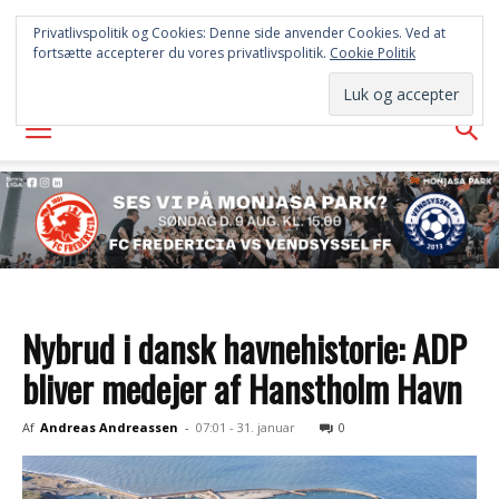
FREDERICIA
Privatlivspolitik og Cookies: Denne side anvender Cookies. Ved at
fortsætte accepterer du vores privatlivspolitik.
Cookie Politik
AVISEN
Nybrud i dansk havnehistorie: ADP
bliver medejer af Hanstholm Havn
Af
Andreas Andreassen
-
07:01 - 31. januar
0