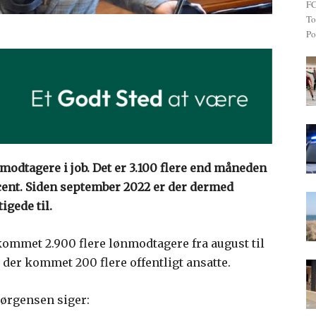
FC
To
Po
modtagere i job. Det er 3.100 flere end måneden
ocent. Siden september 2022 er der dermed
gede til.
kommet 2.900 flere lønmodtagere fra august til
der kommet 200 flere offentligt ansatte.
ørgensen siger: