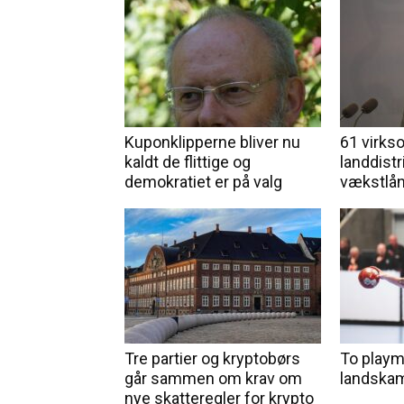
Kuponklipperne bliver nu
61 virks
kaldt de flittige og
landdistr
demokratiet er på valg
vækstlån
Tre partier og kryptobørs
To playm
går sammen om krav om
landska
nye skatteregler for krypto