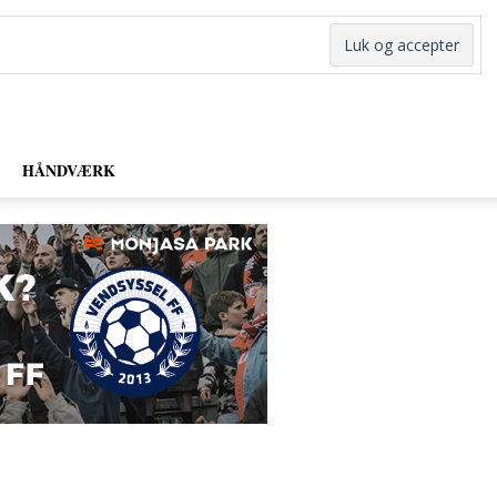
HÅNDVÆRK