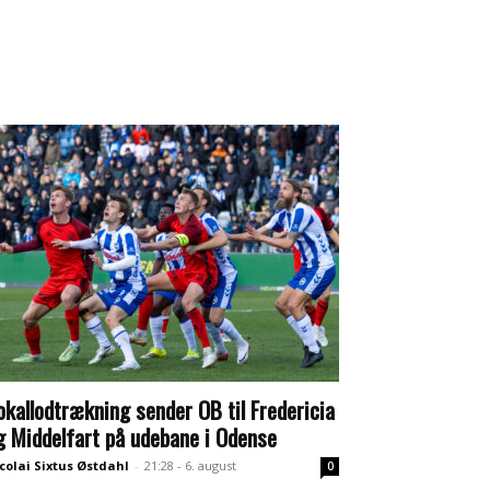
okallodtrækning sender OB til Fredericia
g Middelfart på udebane i Odense
colai Sixtus Østdahl
-
21:28 - 6. august
0