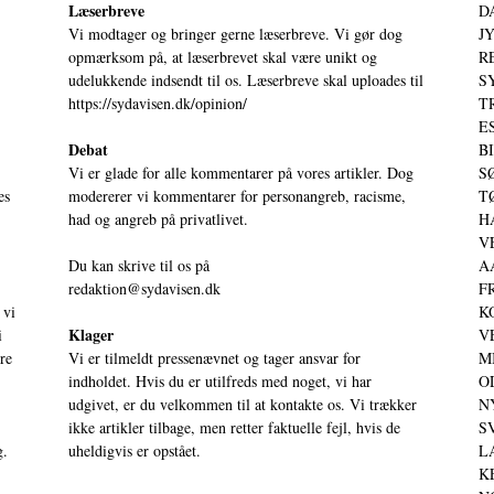
Læserbreve
D
Vi modtager og bringer gerne læserbreve. Vi gør dog
JY
opmærksom på, at læserbrevet skal være unikt og
RE
udelukkende indsendt til os. Læserbreve skal uploades til
S
https://sydavisen.dk/opinion/
T
ES
Debat
BI
Vi er glade for alle kommentarer på vores artikler. Dog
SØ
es
modererer vi kommentarer for personangreb, racisme,
TØ
had og angreb på privatlivet.
HA
VE
Du kan skrive til os på
AA
redaktion@sydavisen.dk
FR
 vi
KO
Klager
i
VE
ere
Vi er tilmeldt pressenævnet og tager ansvar for
MI
indholdet. Hvis du er utilfreds med noget, vi har
OD
udgivet, er du velkommen til at kontakte os. Vi trækker
NY
ikke artikler tilbage, men retter faktuelle fejl, hvis de
SV
g.
uheldigvis er opstået.
LA
KE