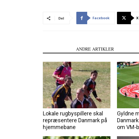
Facebook
X
Del
LÆS OGSÅ
ANDRE ARTIKLER
Lokale rugbyspillere skal
Gyldne m
repræsentere Danmark på
Danmark 
hjemmebane
om VM-bi