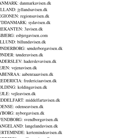
ANMARK: danmarkavisen.dk
LLAND: jyllandsavisen.dk
GIONEN: regionsavisen.dk
YDDANMARK: sydavisen.dk
REKANTEN: 3avisen.dk
BJERG: esbjergavisen.com
LLUND: billundavisen.dk
NDERBORG: sønderborgavisen.dk
NDER: tønderavisen.dk
DERSLEV: haderslevavisen.dk
JEN: vejenavisen.dk
BENRAA: aabenraaavisen.dk
EDERICIA: fredericiaavisen.dk
LDING: koldingavisen.dk
JLE: vejleavisen.dk
DDELFART: middelfartavisen.dk
ENSE: odenseavisen.dk
BORG: nyborgavisen.dk
ENDBORG: svendborgavisen.dk
NGELAND: langelandavisen.dk
RTEMINDE: kertemindeavisen.dk