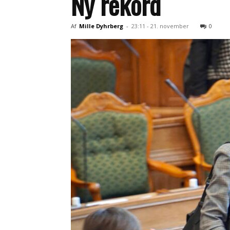
Ny rekord
Af
Mille Dyhrberg
-
23:11 - 21. november
0