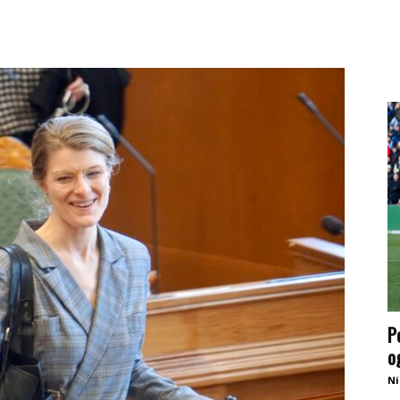
P
o
Ni