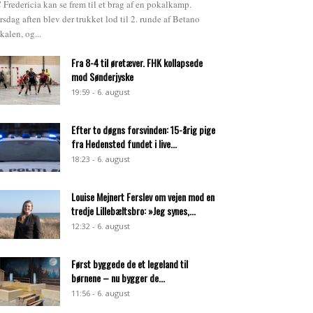
 Fredericia kan se frem til et brag af en pokalkamp.
rsdag aften blev der trukket lod til 2. runde af Betano
kalen, og...
Fra 8-4 til øretæver. FHK kollapsede
mod Sønderjyske
19:59 - 6. august
Efter to døgns forsvinden: 15-årig pige
fra Hedensted fundet i live...
18:23 - 6. august
Louise Mejnert Ferslev om vejen mod en
tredje Lillebæltsbro: »Jeg synes,...
12:32 - 6. august
Først byggede de et legeland til
børnene – nu bygger de...
11:56 - 6. august