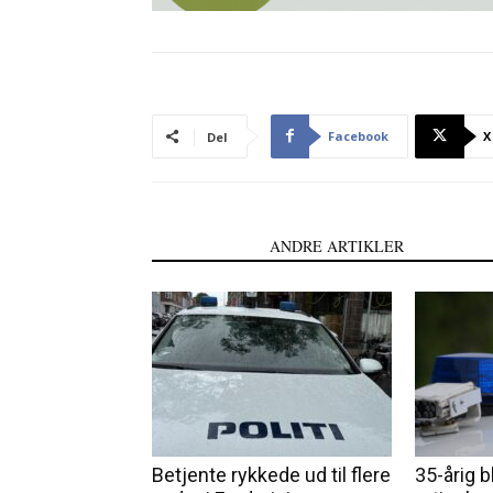
Facebook
X
Del
LÆS OGSÅ
ANDRE ARTIKLER
Betjente rykkede ud til flere
35-årig b