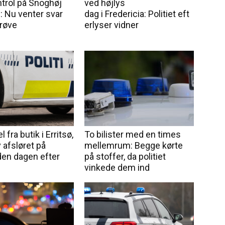
ntrol på Snoghøj
ved højlys
: Nu venter svar
dag i Fredericia: Politiet eft
prøve
erlyser vidner
l fra butik i Erritsø,
To bilister med en times
 afsløret på
mellemrum: Begge kørte
en dagen efter
på stoffer, da politiet
vinkede dem ind