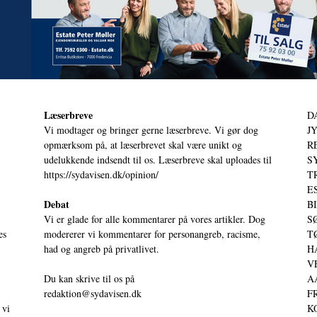
Læserbreve
D
Vi modtager og bringer gerne læserbreve. Vi gør dog
JY
opmærksom på, at læserbrevet skal være unikt og
RE
udelukkende indsendt til os. Læserbreve skal uploades til
S
https://sydavisen.dk/opinion/
T
ES
Debat
BI
Vi er glade for alle kommentarer på vores artikler. Dog
SØ
es
modererer vi kommentarer for personangreb, racisme,
TØ
had og angreb på privatlivet.
HA
VE
Du kan skrive til os på
AA
redaktion@sydavisen.dk
FR
 vi
KO