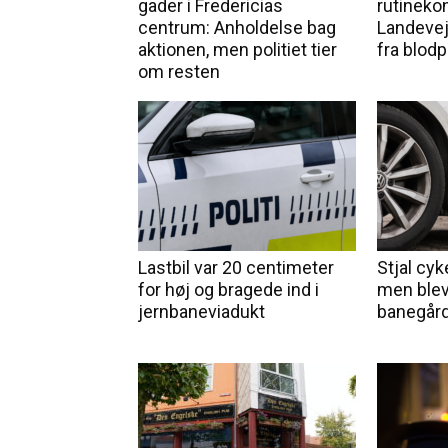
gader i Fredericias
rutineko
centrum: Anholdelse bag
Landevej
aktionen, men politiet tier
fra blod
om resten
Lastbil var 20 centimeter
Stjal cyke
for høj og bragede ind i
men blev
jernbaneviadukt
banegård