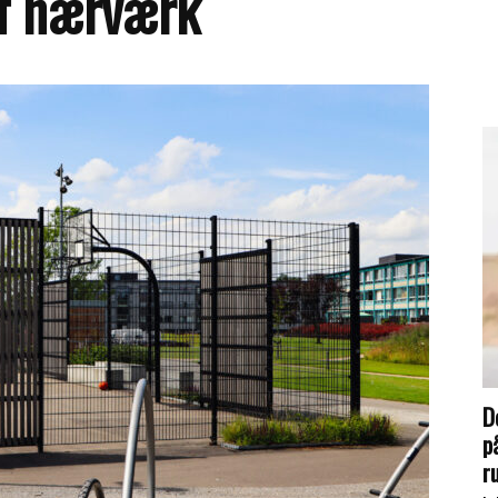
af hærværk
D
p
r