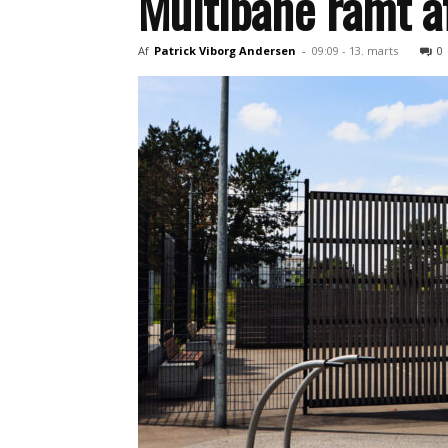
Multibane ramt 
Af
Patrick Viborg Andersen
-
09:09 - 13. marts
0