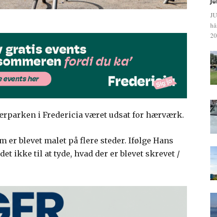
Ju
JU
hå
20
rparken i Fredericia været udsat for hærværk.
er blevet malet på flere steder. Ifølge Hans
det ikke til at tyde, hvad der er blevet skrevet /