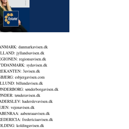
ANMARK: danmarkavisen.dk
LLAND: jyllandsavisen.dk
GIONEN: regionsavisen.dk
YDDANMARK: sydavisen.dk
REKANTEN: 3avisen.dk
BJERG: esbjergavisen.com
LLUND: billundavisen.dk
NDERBORG: sønderborgavisen.dk
NDER: tønderavisen.dk
DERSLEV: haderslevavisen.dk
JEN: vejenavisen.dk
BENRAA: aabenraaavisen.dk
EDERICIA: fredericiaavisen.dk
LDING: koldingavisen.dk