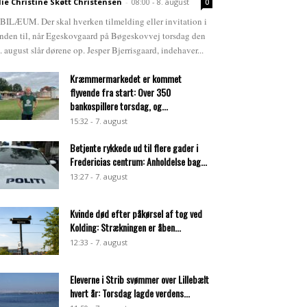
lie Christine Skøtt Christensen
-
08:00 - 8. august
0
BILÆUM. Der skal hverken tilmelding eller invitation i
nden til, når Egeskovgaard på Bøgeskovvej torsdag den
. august slår dørene op. Jesper Bjerrisgaard, indehaver...
Kræmmermarkedet er kommet
flyvende fra start: Over 350
bankospillere torsdag, og...
15:32 - 7. august
Betjente rykkede ud til flere gader i
Fredericias centrum: Anholdelse bag...
13:27 - 7. august
Kvinde død efter påkørsel af tog ved
Kolding: Strækningen er åben...
12:33 - 7. august
Eleverne i Strib svømmer over Lillebælt
hvert år: Torsdag lagde verdens...