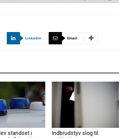
Linkedin
Email
lev standset i
Indbrudstyv slog til