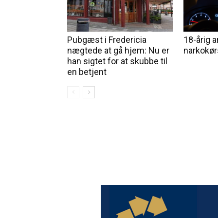
Pubgæst i Fredericia
18-årig a
nægtede at gå hjem: Nu er
narkokør
han sigtet for at skubbe til
en betjent