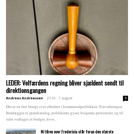
LEDER: Velfærdens regning bliver sjældent sendt til
direktionsgangen
Andreas Andreassen
-
07:35 - 7. august
0
Der er en fast liturgi over efteråret i kommunalpolitikken. Forvaltningen
fremlægger et sparekatalog, politikerne gyser, borgerne protesterer, og til
sidst vedtages et budget, hvor...
Ni tårne over Fredericia står foran den største