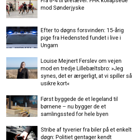
Fra 8-4 til øretæver. FHK kollapsede
mod Sønderjyske
Efter to døgns forsvinden: 15-årig
pige fra Hedensted fundet i live i
Ungarn
Louise Mejnert Ferslev om vejen
mod en tredje Lillebæltsbro: »Jeg
synes, det er ærgerligt, at vi spiller så
usikre kort«
Først byggede de et legeland til
børnene – nu bygger de et
samlingssted for hele byen
Stribe af tyverier fra biler på et enkelt
døgn: Politiet gentager kendt