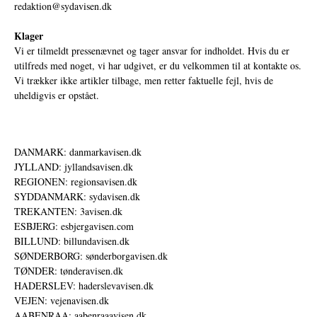
redaktion@sydavisen.dk
Klager
Vi er tilmeldt pressenævnet og tager ansvar for indholdet. Hvis du er
utilfreds med noget, vi har udgivet, er du velkommen til at kontakte os.
Vi trækker ikke artikler tilbage, men retter faktuelle fejl, hvis de
uheldigvis er opstået.
DANMARK: danmarkavisen.dk
JYLLAND: jyllandsavisen.dk
REGIONEN: regionsavisen.dk
SYDDANMARK: sydavisen.dk
TREKANTEN: 3avisen.dk
ESBJERG: esbjergavisen.com
BILLUND: billundavisen.dk
SØNDERBORG: sønderborgavisen.dk
TØNDER: tønderavisen.dk
HADERSLEV: haderslevavisen.dk
VEJEN: vejenavisen.dk
AABENRAA: aabenraaavisen.dk