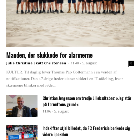
Manden, der slukkede for alarmerne
Julie Christine Skøtt Christensen
-
11:40 - 5. august
0
KULTUR. Til daglig lever Thomas Pap Goltermann i en verden af
notifikationer. Den 47-årige fredericianer sidder i en IT-afdeling, hvor
skærmene blinker med røde...
Christian Jørgensen om tredje Lillebæltsbro: »Jeg står
på fornuftens grund«
11:06 - 5. august
Indskifter stjal billedet, da FC Fredericia bankede sig
videre i pokalen