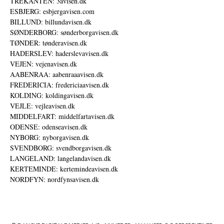
TREKANTEN: 3avisen.dk
ESBJERG: esbjergavisen.com
BILLUND: billundavisen.dk
SØNDERBORG: sønderborgavisen.dk
TØNDER: tønderavisen.dk
HADERSLEV: haderslevavisen.dk
VEJEN: vejenavisen.dk
AABENRAA: aabenraaavisen.dk
FREDERICIA: fredericiaavisen.dk
KOLDING: koldingavisen.dk
VEJLE: vejleavisen.dk
MIDDELFART: middelfartavisen.dk
ODENSE: odenseavisen.dk
NYBORG: nyborgavisen.dk
SVENDBORG: svendborgavisen.dk
LANGELAND: langelandavisen.dk
KERTEMINDE: kertemindeavisen.dk
NORDFYN: nordfynsavisen.dk