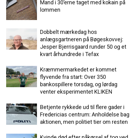
Mand i 30’erne taget med kokain på
lommen
Dobbelt mærkedag hos
anlægsgartneren på Bøgeskovvej:
Jesper Bjerrisgaard runder 50 og et
kvart århundrede i Tefax
Kræmmermarkedet er kommet
flyvende fra start: Over 350
bankospillere torsdag, og lørdag
venter eksperimentet KLIKEN
Betjente rykkede ud til flere gader i
Fredericias centrum: Anholdelse bag
aktionen, men politiet tier om resten
Kvinde død efter påkørsel af tog ved