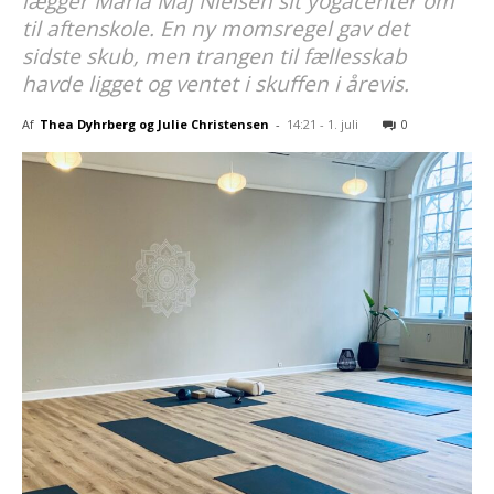
lægger Maria Maj Nielsen sit yogacenter om
til aftenskole. En ny momsregel gav det
sidste skub, men trangen til fællesskab
havde ligget og ventet i skuffen i årevis.
Af
Thea Dyhrberg og Julie Christensen
-
14:21 - 1. juli
0