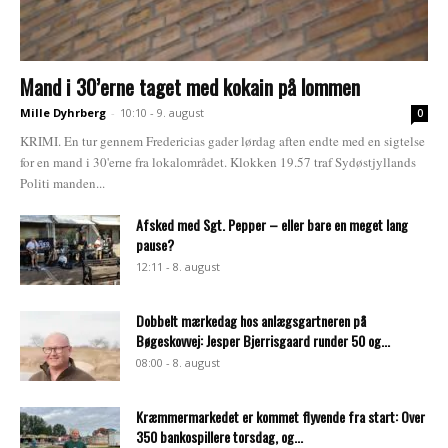
Mand i 30’erne taget med kokain på lommen
Mille Dyhrberg
-
10:10 - 9. august
0
KRIMI. En tur gennem Fredericias gader lørdag aften endte med en sigtelse
for en mand i 30'erne fra lokalområdet. Klokken 19.57 traf Sydøstjyllands
Politi manden...
Afsked med Sgt. Pepper – eller bare en meget lang
pause?
12:11 - 8. august
Dobbelt mærkedag hos anlægsgartneren på
Bøgeskovvej: Jesper Bjerrisgaard runder 50 og...
08:00 - 8. august
Kræmmermarkedet er kommet flyvende fra start: Over
350 bankospillere torsdag, og...