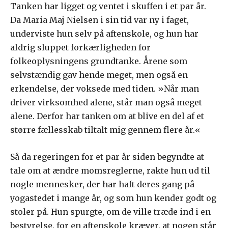
Tanken har ligget og ventet i skuffen i et par år.
Da Maria Maj Nielsen i sin tid var ny i faget,
underviste hun selv på aftenskole, og hun har
aldrig sluppet forkærligheden for
folkeoplysningens grundtanke. Årene som
selvstændig gav hende meget, men også en
erkendelse, der voksede med tiden. »Når man
driver virksomhed alene, står man også meget
alene. Derfor har tanken om at blive en del af et
større fællesskab tiltalt mig gennem flere år.«
Så da regeringen for et par år siden begyndte at
tale om at ændre momsreglerne, rakte hun ud til
nogle mennesker, der har haft deres gang på
yogastedet i mange år, og som hun kender godt og
stoler på. Hun spurgte, om de ville træde ind i en
bestyrelse, for en aftenskole kræver, at nogen står