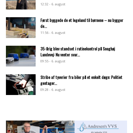
12:32 - 6. august
Først byggede de et legeland til børnene – nu bygger
de...
11:56 - 6. august
35-årig blev standset i rutinekontrol på Snoghøj
Landevej: Nu venter svar...
09:55 - 6. august
Stribe af tyverier fra biler på et enkelt døgn: Politiet
gentager...
09:28 - 6. august