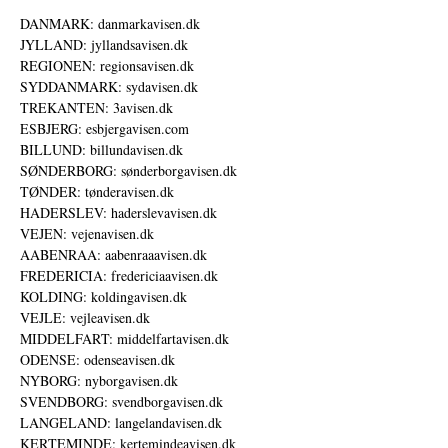
DANMARK: danmarkavisen.dk
JYLLAND: jyllandsavisen.dk
REGIONEN: regionsavisen.dk
SYDDANMARK: sydavisen.dk
TREKANTEN: 3avisen.dk
ESBJERG: esbjergavisen.com
BILLUND: billundavisen.dk
SØNDERBORG: sønderborgavisen.dk
TØNDER: tønderavisen.dk
HADERSLEV: haderslevavisen.dk
VEJEN: vejenavisen.dk
AABENRAA: aabenraaavisen.dk
FREDERICIA: fredericiaavisen.dk
KOLDING: koldingavisen.dk
VEJLE: vejleavisen.dk
MIDDELFART: middelfartavisen.dk
ODENSE: odenseavisen.dk
NYBORG: nyborgavisen.dk
SVENDBORG: svendborgavisen.dk
LANGELAND: langelandavisen.dk
KERTEMINDE: kertemindeavisen.dk