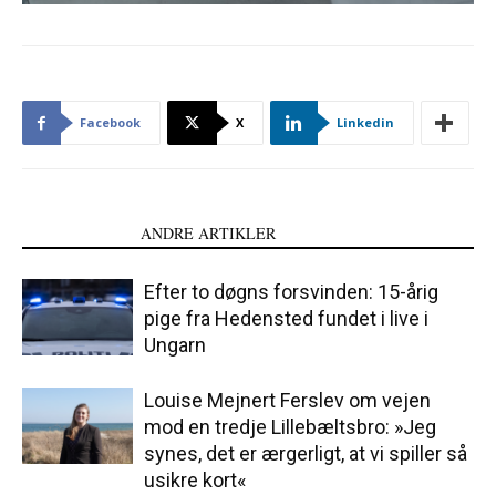
Facebook
X
Linkedin
LÆS OGSÅ
ANDRE ARTIKLER
Efter to døgns forsvinden: 15-årig
pige fra Hedensted fundet i live i
Ungarn
Louise Mejnert Ferslev om vejen
mod en tredje Lillebæltsbro: »Jeg
synes, det er ærgerligt, at vi spiller så
usikre kort«