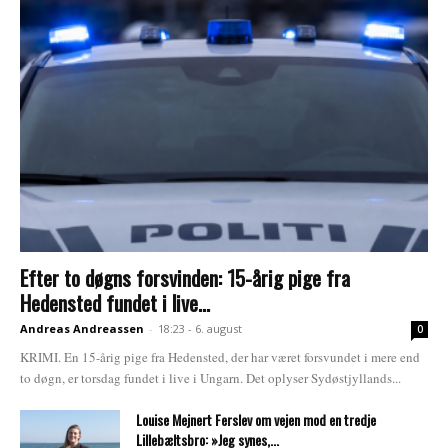
Efter to døgns forsvinden: 15-årig pige fra
Hedensted fundet i live...
Andreas Andreassen
-
18:23 - 6. august
0
KRIMI. En 15-årig pige fra Hedensted, der har været forsvundet i mere end
to døgn, er torsdag fundet i live i Ungarn. Det oplyser Sydøstjyllands...
Louise Mejnert Ferslev om vejen mod en tredje
Lillebæltsbro: »Jeg synes,...