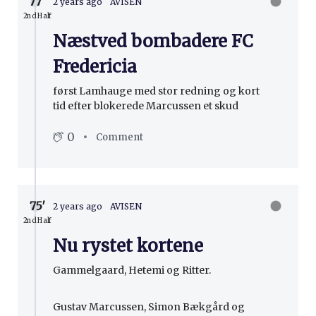
77′
2 years ago
AVISEN
2nd Half
Næstved bombadere FC
Fredericia
først Lamhauge med stor redning og kort
tid efter blokerede Marcussen et skud
0
Comment
75′
2 years ago
AVISEN
2nd Half
Nu rystet kortene
Gammelgaard, Hetemi og Ritter.
Gustav Marcussen, Simon Bækgård og