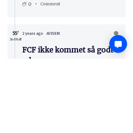
0
Comment
55′
2 years ago
AVISEN
2nd Half
FCF ikke kommet så godt
ud
Næstved er mst på bolden og FC Fredericia
kan ikke få spillet til at flyde i egen rækker.
Nu gult til Hetemi.
0
Comment
51′
2 years ago
AVISEN
2nd Half