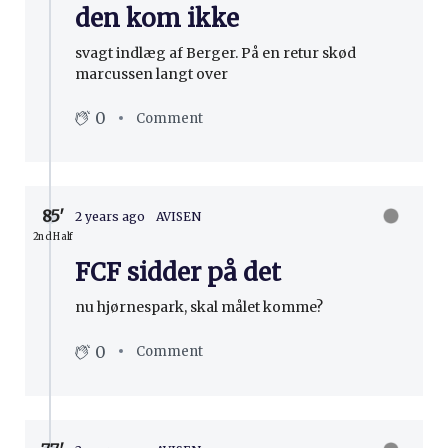
den kom ikke
svagt indlæg af Berger. På en retur skød
marcussen langt over
0
Comment
85′
2 years ago
AVISEN
2nd Half
FCF sidder på det
nu hjørnespark, skal målet komme?
0
Comment