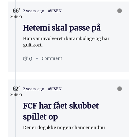
66′
2 years ago
AVISEN
2nd Half
Hetemi skal passe på
Han var involveret i karambolage og har
gult kort.
0
Comment
62′
2 years ago
AVISEN
2nd Half
FCF har fået skubbet
spillet op
Der er dog ikke nogen chancer endnu