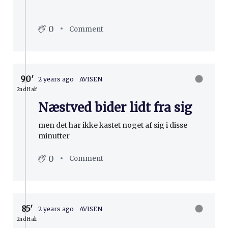
0
Comment
90′
2 years ago
AVISEN
2nd Half
Næstved bider lidt fra sig
men det har ikke kastet noget af sig i disse
minutter
0
Comment
85′
2 years ago
AVISEN
2nd Half