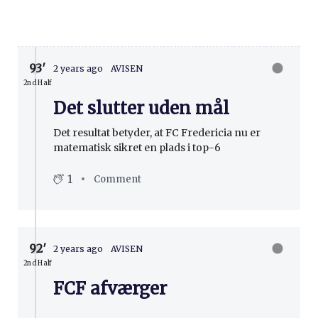
93′
2 years ago
AVISEN
2nd Half
Det slutter uden mål
Det resultat betyder, at FC Fredericia nu er
matematisk sikret en plads i top-6
1
Comment
92′
2 years ago
AVISEN
2nd Half
FCF afværger