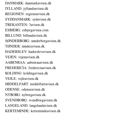
DANMARK: danmarkavisen.dk
JYLLAND: jyllandsavisen.dk
REGIONEN: regionsavisen.dk
SYDDANMARK: sydavisen.dk
TREKANTEN: 3avisen.dk
ESBJERG: esbjergavisen.com
BILLUND: billundavisen.dk
SØNDERBORG: sønderborgavisen.dk
TØNDER: tønderavisen.dk
HADERSLEV: haderslevavisen.dk
VEJEN: vejenavisen.dk
AABENRAA: aabenraaavisen.dk
FREDERICIA: fredericiaavisen.dk
KOLDING: koldingavisen.dk
VEJLE: vejleavisen.dk
MIDDELFART: middelfartavisen.dk
ODENSE: odenseavisen.dk
NYBORG: nyborgavisen.dk
SVENDBORG: svendborgavisen.dk
LANGELAND: langelandavisen.dk
KERTEMINDE: kertemindeavisen.dk