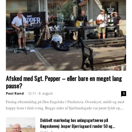
Afsked med Sgt. Pepper – eller bare en meget lang
pause?
Poul Rand
-
12:11 - 8. august
0
Fredag eftermiddag på Den Engelske i Fredericia. Overskyet, mildt og med
happy hour i fuld sving. Begge sider af Sjællandsgade var pænt fyldt op,...
Dobbelt mærkedag hos anlægsgartneren på
Bøgeskovvej: Jesper Bjerrisgaard runder 50 og...