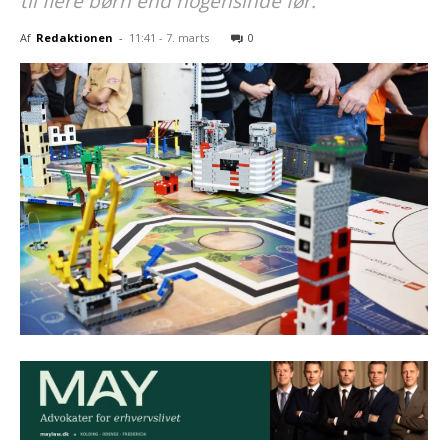
til flere børn end nogensinde før.
Af
Redaktionen
-
11:41 - 7. marts
0