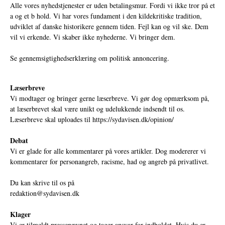
Alle vores nyhedstjenester er uden betalingsmur. Fordi vi ikke tror på et
a og et b hold. Vi har vores fundament i den kildekritiske tradition,
udviklet af danske historikere gennem tiden. Fejl kan og vil ske. Dem
vil vi erkende. Vi skaber ikke nyhederne. Vi bringer dem.
Se gennemsigtighedserklæring om politisk annoncering.
Læserbreve
Vi modtager og bringer gerne læserbreve. Vi gør dog opmærksom på,
at læserbrevet skal være unikt og udelukkende indsendt til os.
Læserbreve skal uploades til
https://sydavisen.dk/opinion/
Debat
Vi er glade for alle kommentarer på vores artikler. Dog modererer vi
kommentarer for personangreb, racisme, had og angreb på privatlivet.
Du kan skrive til os på
redaktion@sydavisen.dk
Klager
Vi er tilmeldt pressenævnet og tager ansvar for indholdet. Hvis du er