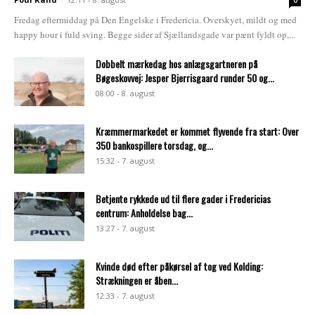
0
Fredag eftermiddag på Den Engelske i Fredericia. Overskyet, mildt og med
happy hour i fuld sving. Begge sider af Sjællandsgade var pænt fyldt op,...
Dobbelt mærkedag hos anlægsgartneren på
Bøgeskovvej: Jesper Bjerrisgaard runder 50 og...
08:00 - 8. august
Kræmmermarkedet er kommet flyvende fra start: Over
350 bankospillere torsdag, og...
15:32 - 7. august
Betjente rykkede ud til flere gader i Fredericias
centrum: Anholdelse bag...
13:27 - 7. august
Kvinde død efter påkørsel af tog ved Kolding:
Strækningen er åben...
12:33 - 7. august