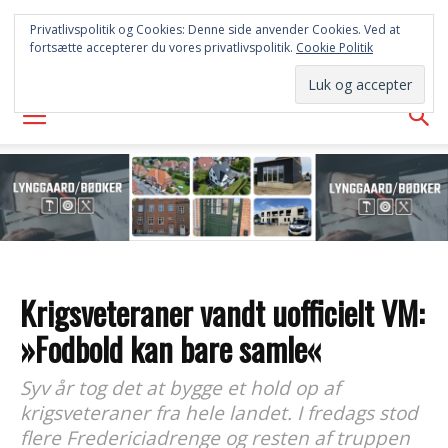
FREDERICIA
Privatlivspolitik og Cookies: Denne side anvender Cookies. Ved at
fortsætte accepterer du vores privatlivspolitik.
Cookie Politik
AVISEN
Krigsveteraner vandt uofficielt VM:
»Fodbold kan bare samle«
Syv år tog det at bygge et hold op af
krigsveteraner fra hele landet. I fredags stod
flere Fredericiadrenge og resten af truppen