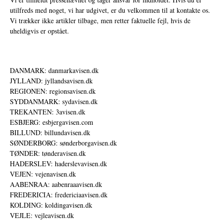
utilfreds med noget, vi har udgivet, er du velkommen til at kontakte os.
Vi trækker ikke artikler tilbage, men retter faktuelle fejl, hvis de
uheldigvis er opstået.
DANMARK: danmarkavisen.dk
JYLLAND: jyllandsavisen.dk
REGIONEN: regionsavisen.dk
SYDDANMARK: sydavisen.dk
TREKANTEN: 3avisen.dk
ESBJERG: esbjergavisen.com
BILLUND: billundavisen.dk
SØNDERBORG: sønderborgavisen.dk
TØNDER: tønderavisen.dk
HADERSLEV: haderslevavisen.dk
VEJEN: vejenavisen.dk
AABENRAA: aabenraaavisen.dk
FREDERICIA: fredericiaavisen.dk
KOLDING: koldingavisen.dk
VEJLE: vejleavisen.dk