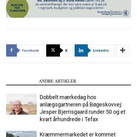
Facebook
X
Linkedin
LÆS OGSÅ
ANDRE ARTIKLER
Dobbelt mærkedag hos
anlægsgartneren på Bøgeskovvej:
Jesper Bjerrisgaard runder 50 og et
kvart århundrede i Tefax
Kræmmermarkedet er kommet