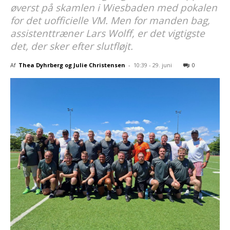
øverst på skamlen i Wiesbaden med pokalen
for det uofficielle VM. Men for manden bag,
assistenttræner Lars Wolff, er det vigtigste
det, der sker efter slutfløjt.
Af
Thea Dyhrberg og Julie Christensen
-
10:39 - 29. juni
0