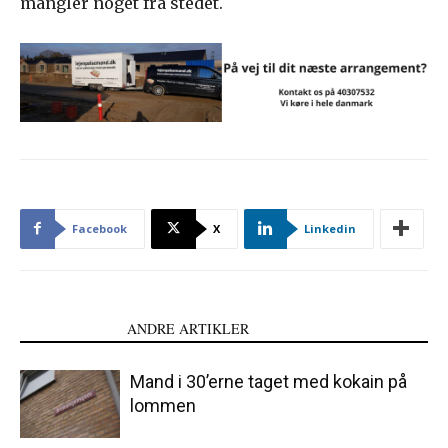
mangler noget fra stedet.
Facebook
X
Linkedin
LÆS OGSÅ
ANDRE ARTIKLER
Mand i 30’erne taget med kokain på
lommen