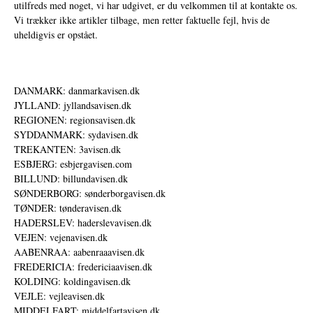
utilfreds med noget, vi har udgivet, er du velkommen til at kontakte os.
Vi trækker ikke artikler tilbage, men retter faktuelle fejl, hvis de
uheldigvis er opstået.
DANMARK: danmarkavisen.dk
JYLLAND: jyllandsavisen.dk
REGIONEN: regionsavisen.dk
SYDDANMARK: sydavisen.dk
TREKANTEN: 3avisen.dk
ESBJERG: esbjergavisen.com
BILLUND: billundavisen.dk
SØNDERBORG: sønderborgavisen.dk
TØNDER: tønderavisen.dk
HADERSLEV: haderslevavisen.dk
VEJEN: vejenavisen.dk
AABENRAA: aabenraaavisen.dk
FREDERICIA: fredericiaavisen.dk
KOLDING: koldingavisen.dk
VEJLE: vejleavisen.dk
MIDDELFART: middelfartavisen.dk