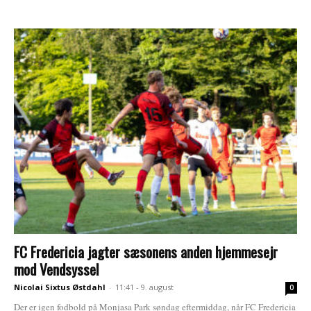
FC Fredericia jagter sæsonens anden hjemmesejr
mod Vendsyssel
Nicolai Sixtus Østdahl
-
11:41 - 9. august
0
Der er igen fodbold på Monjasa Park søndag eftermiddag, når FC Fredericia