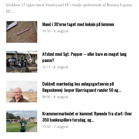
klokken 15 tager imod Vendsyssel FF i tredje spillerunde af Betinia Ligaen.
FC...
Mand i 30’erne taget med kokain på lommen
10:10 - 9. august
Afsked med Sgt. Pepper – eller bare en meget lang
pause?
12:11 - 8. august
Dobbelt mærkedag hos anlægsgartneren på
Bøgeskovvej: Jesper Bjerrisgaard runder 50 og...
08:00 - 8. august
Kræmmermarkedet er kommet flyvende fra start: Over
350 bankospillere torsdag, og...
15:32 - 7. august