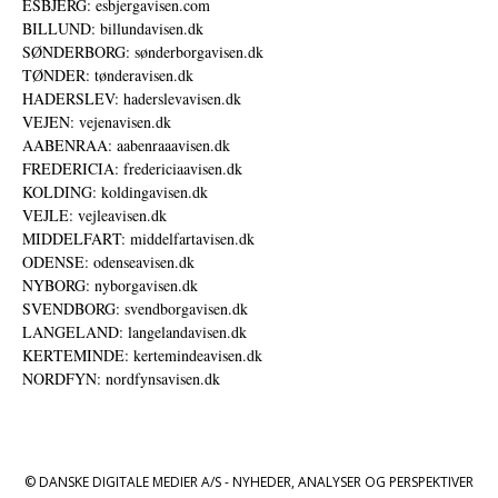
ESBJERG: esbjergavisen.com
BILLUND: billundavisen.dk
SØNDERBORG: sønderborgavisen.dk
TØNDER: tønderavisen.dk
HADERSLEV: haderslevavisen.dk
VEJEN: vejenavisen.dk
AABENRAA: aabenraaavisen.dk
FREDERICIA: fredericiaavisen.dk
KOLDING: koldingavisen.dk
VEJLE: vejleavisen.dk
MIDDELFART: middelfartavisen.dk
ODENSE: odenseavisen.dk
NYBORG: nyborgavisen.dk
SVENDBORG: svendborgavisen.dk
LANGELAND: langelandavisen.dk
KERTEMINDE: kertemindeavisen.dk
NORDFYN: nordfynsavisen.dk
© DANSKE DIGITALE MEDIER A/S - NYHEDER, ANALYSER OG PERSPEKTIVER