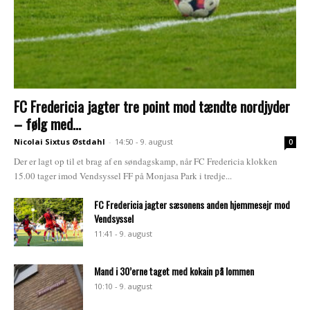
FC Fredericia jagter tre point mod tændte nordjyder
– følg med...
Nicolai Sixtus Østdahl
-
14:50 - 9. august
0
Der er lagt op til et brag af en søndagskamp, når FC Fredericia klokken
15.00 tager imod Vendsyssel FF på Monjasa Park i tredje...
FC Fredericia jagter sæsonens anden hjemmesejr mod
Vendsyssel
11:41 - 9. august
Mand i 30’erne taget med kokain på lommen
10:10 - 9. august