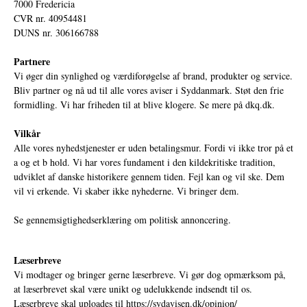
7000 Fredericia
CVR nr. 40954481
DUNS nr. 306166788
Partnere
Vi øger din synlighed og værdiforøgelse af brand, produkter og service.
Bliv partner og nå ud til alle vores aviser i Syddanmark. Støt den frie
formidling. Vi har friheden til at blive klogere. Se mere på
dkq.dk.
Vilkår
Alle vores nyhedstjenester er uden betalingsmur. Fordi vi ikke tror på et
a og et b hold. Vi har vores fundament i den kildekritiske tradition,
udviklet af danske historikere gennem tiden. Fejl kan og vil ske. Dem
vil vi erkende. Vi skaber ikke nyhederne. Vi bringer dem.
Se gennemsigtighedserklæring om politisk annoncering.
Læserbreve
Vi modtager og bringer gerne læserbreve. Vi gør dog opmærksom på,
at læserbrevet skal være unikt og udelukkende indsendt til os.
Læserbreve skal uploades til
https://sydavisen.dk/opinion/