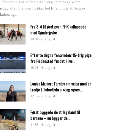
 Fredericia kan se frem til et brag af en pokalkamp.
rsdag aften blev der trukket lod til 2. runde af Betano
kalen, og...
Fra 8-4 til øretæver. FHK kollapsede
mod Sønderjyske
19:59 - 6. august
Efter to døgns forsvinden: 15-årig pige
fra Hedensted fundet i live...
18:23 - 6. august
Louise Mejnert Ferslev om vejen mod en
tredje Lillebæltsbro: »Jeg synes,...
12:32 - 6. august
Først byggede de et legeland til
børnene – nu bygger de...
11:56 - 6. august