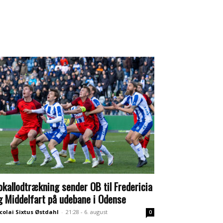
okallodtrækning sender OB til Fredericia
g Middelfart på udebane i Odense
colai Sixtus Østdahl
-
21:28 - 6. august
0