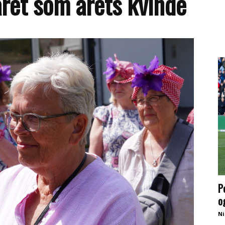
kåret som årets kvinde
P
o
Ni