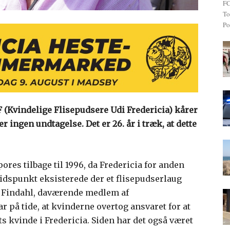
FC
To
Po
UF (Kvindelige Flisepudsere Udi Fredericia) kårer
r ingen undtagelse. Det er 26. år i træk, at dette
res tilbage til 1996, da Fredericia for anden
 tidspunkt eksisterede der et flisepudserlaug
 Findahl, daværende medlem af
 på tide, at kvinderne overtog ansvaret for at
s kvinde i Fredericia. Siden har det også været