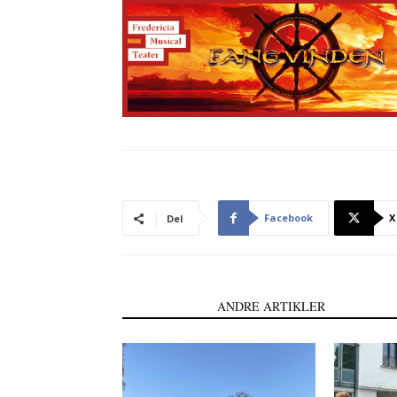
Facebook
X
Del
LÆS OGSÅ
ANDRE ARTIKLER