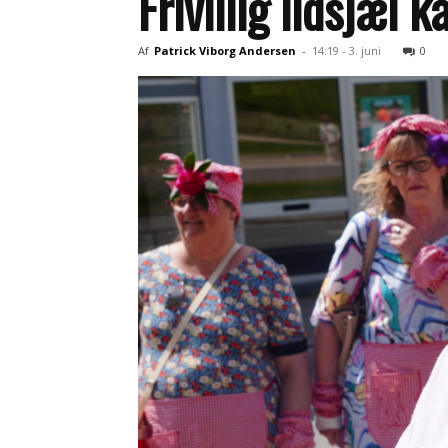
Frivillig ildsjæl 
Af
Patrick Viborg Andersen
-
14:19 - 3. juni
0