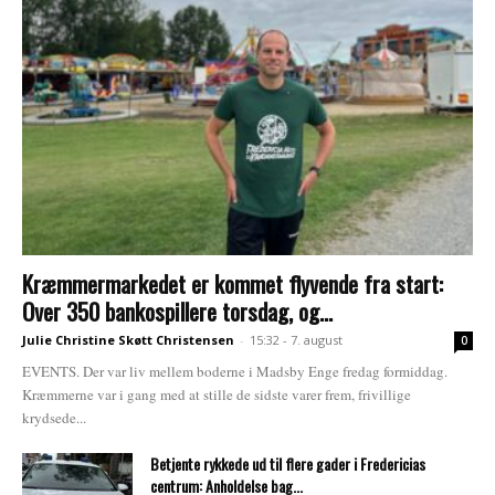
Kræmmermarkedet er kommet flyvende fra start:
Over 350 bankospillere torsdag, og...
Julie Christine Skøtt Christensen
-
15:32 - 7. august
0
EVENTS. Der var liv mellem boderne i Madsby Enge fredag formiddag.
Kræmmerne var i gang med at stille de sidste varer frem, frivillige
krydsede...
Betjente rykkede ud til flere gader i Fredericias
centrum: Anholdelse bag...