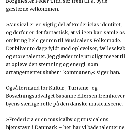
Borgmester Peder Tind ser frem til at byde
gæsterne velkommen.
»Musical er en vigtig del af Fredericias identitet,
og derfor er det fantastisk, at vi igen kan samle os
omkring hele genren til Musicalens Folkemøde.
Det bliver to dage fyldt med oplevelser, fællesskab
og store talenter. Jeg glæder mig utroligt meget til
at opleve den stemning og energi, som
arrangementet skaber i kommunen,« siger han.
Også formand for Kultur-, Turisme- og
Bosætningsudvalget Susanne Eilersen fremhæver
byens særlige rolle på den danske musicalscene.
»Fredericia er en musicalby og musicalens
hjemstavn i Danmark – her har vi både talenterne,