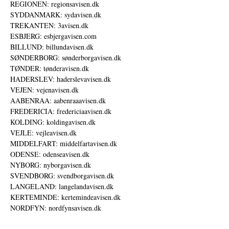
REGIONEN: regionsavisen.dk
SYDDANMARK: sydavisen.dk
TREKANTEN: 3avisen.dk
ESBJERG: esbjergavisen.com
BILLUND: billundavisen.dk
SØNDERBORG: sønderborgavisen.dk
TØNDER: tønderavisen.dk
HADERSLEV: haderslevavisen.dk
VEJEN: vejenavisen.dk
AABENRAA: aabenraaavisen.dk
FREDERICIA: fredericiaavisen.dk
KOLDING: koldingavisen.dk
VEJLE: vejleavisen.dk
MIDDELFART: middelfartavisen.dk
ODENSE: odenseavisen.dk
NYBORG: nyborgavisen.dk
SVENDBORG: svendborgavisen.dk
LANGELAND: langelandavisen.dk
KERTEMINDE: kertemindeavisen.dk
NORDFYN: nordfynsavisen.dk