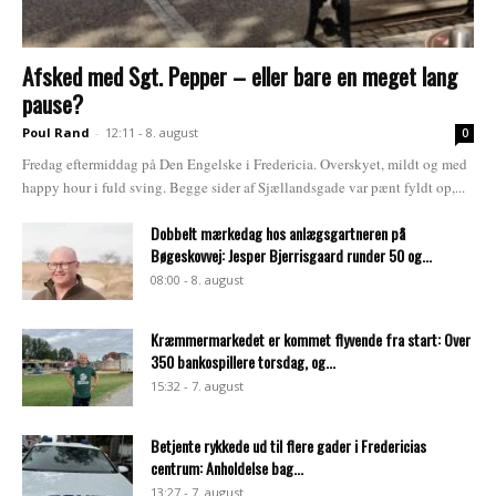
Afsked med Sgt. Pepper – eller bare en meget lang
pause?
Poul Rand
-
12:11 - 8. august
0
Fredag eftermiddag på Den Engelske i Fredericia. Overskyet, mildt og med
happy hour i fuld sving. Begge sider af Sjællandsgade var pænt fyldt op,...
Dobbelt mærkedag hos anlægsgartneren på
Bøgeskovvej: Jesper Bjerrisgaard runder 50 og...
08:00 - 8. august
Kræmmermarkedet er kommet flyvende fra start: Over
350 bankospillere torsdag, og...
15:32 - 7. august
Betjente rykkede ud til flere gader i Fredericias
centrum: Anholdelse bag...
13:27 - 7. august