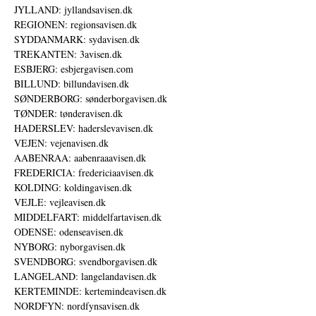
JYLLAND: jyllandsavisen.dk
REGIONEN: regionsavisen.dk
SYDDANMARK: sydavisen.dk
TREKANTEN: 3avisen.dk
ESBJERG: esbjergavisen.com
BILLUND: billundavisen.dk
SØNDERBORG: sønderborgavisen.dk
TØNDER: tønderavisen.dk
HADERSLEV: haderslevavisen.dk
VEJEN: vejenavisen.dk
AABENRAA: aabenraaavisen.dk
FREDERICIA: fredericiaavisen.dk
KOLDING: koldingavisen.dk
VEJLE: vejleavisen.dk
MIDDELFART: middelfartavisen.dk
ODENSE: odenseavisen.dk
NYBORG: nyborgavisen.dk
SVENDBORG: svendborgavisen.dk
LANGELAND: langelandavisen.dk
KERTEMINDE: kertemindeavisen.dk
NORDFYN: nordfynsavisen.dk