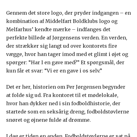
Gennem det store logo, der pryder indgangen – en
kombination af Middelfart Boldklubs logo og
Melfarhus’ kendte mærke – indfanges det
perfekte billede af Jørgensens verden. En verden,
der strækker sig langt ud over kontorets fire
vægge, hvor han tager imod med et glimt i øjet og
spørger: “Har I en gave med?” Et spørgsmål, der
kun får et svar: “Vi er en gave i os selv.”
Det er her, historien om Per Jørgensen begynder
at folde sig ud. Fra kontoret til et mødelokale,
hvor han dykker ned i sin fodboldhistorie, der
startede som en seksårig dreng, fodboldstøvlerne
snøret og øjnene fulde af drømme.
I dag er tiden en anden. Fodboldstøvlerne er sat på