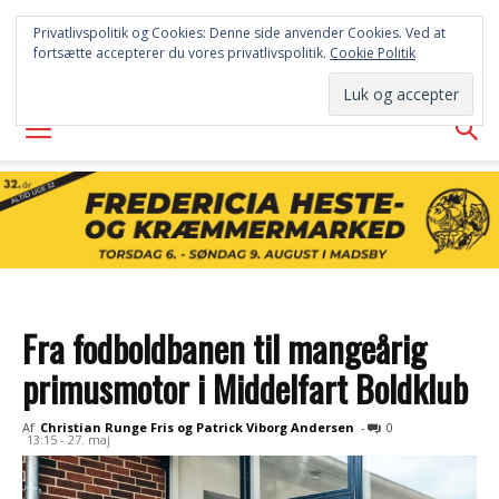
FREDERICIA
Privatlivspolitik og Cookies: Denne side anvender Cookies. Ved at
fortsætte accepterer du vores privatlivspolitik.
Cookie Politik
AVISEN
Fra fodboldbanen til mangeårig
primusmotor i Middelfart Boldklub
Af
Christian Runge Fris og Patrick Viborg Andersen
-
0
13:15 - 27. maj