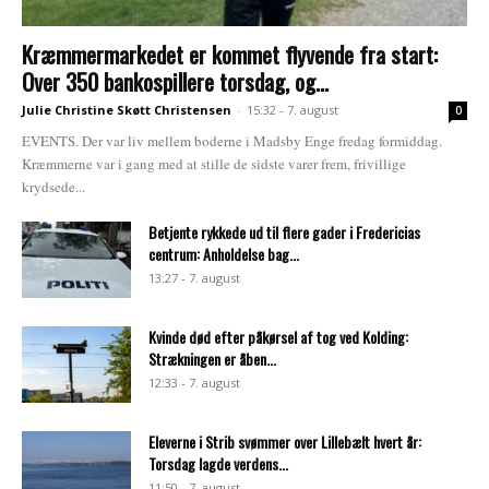
Kræmmermarkedet er kommet flyvende fra start:
Over 350 bankospillere torsdag, og...
Julie Christine Skøtt Christensen
-
15:32 - 7. august
0
EVENTS. Der var liv mellem boderne i Madsby Enge fredag formiddag.
Kræmmerne var i gang med at stille de sidste varer frem, frivillige
krydsede...
Betjente rykkede ud til flere gader i Fredericias
centrum: Anholdelse bag...
13:27 - 7. august
Kvinde død efter påkørsel af tog ved Kolding:
Strækningen er åben...
12:33 - 7. august
Eleverne i Strib svømmer over Lillebælt hvert år:
Torsdag lagde verdens...
11:50 - 7. august