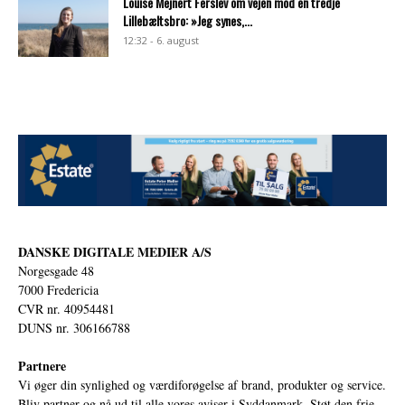
Louise Mejnert Ferslev om vejen mod en tredje
Lillebæltsbro: »Jeg synes,...
12:32 - 6. august
DANSKE DIGITALE MEDIER A/S
Norgesgade 48
7000 Fredericia
CVR nr. 40954481
DUNS nr. 306166788
Partnere
Vi øger din synlighed og værdiforøgelse af brand, produkter og service.
Bliv partner og nå ud til alle vores aviser i Syddanmark. Støt den frie