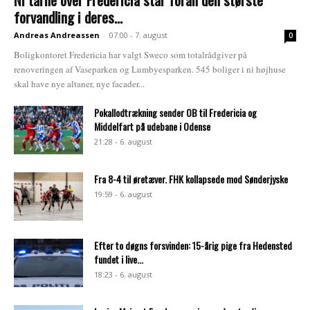
forvandling i deres...
Andreas Andreassen
-
07:00 - 7. august
0
Boligkontoret Fredericia har valgt Sweco som totalrådgiver på
renoveringen af Vaseparken og Lumbyesparken. 545 boliger i ni højhuse
skal have nye altaner, nye facader...
Pokallodtrækning sender OB til Fredericia og
Middelfart på udebane i Odense
21:28 - 6. august
Fra 8-4 til øretæver. FHK kollapsede mod Sønderjyske
19:59 - 6. august
Efter to døgns forsvinden: 15-årig pige fra Hedensted
fundet i live...
18:23 - 6. august