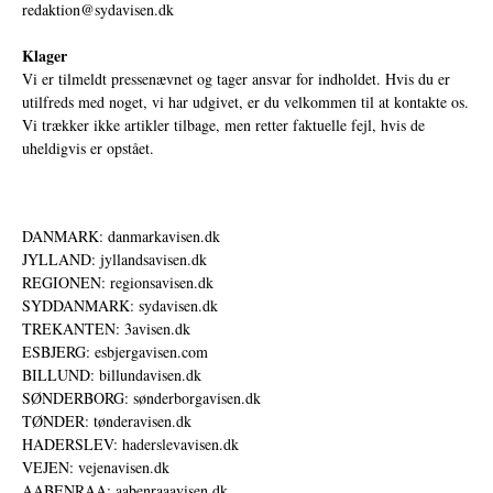
redaktion@sydavisen.dk
Klager
Vi er tilmeldt pressenævnet og tager ansvar for indholdet. Hvis du er
utilfreds med noget, vi har udgivet, er du velkommen til at kontakte os.
Vi trækker ikke artikler tilbage, men retter faktuelle fejl, hvis de
uheldigvis er opstået.
DANMARK: danmarkavisen.dk
JYLLAND: jyllandsavisen.dk
REGIONEN: regionsavisen.dk
SYDDANMARK: sydavisen.dk
TREKANTEN: 3avisen.dk
ESBJERG: esbjergavisen.com
BILLUND: billundavisen.dk
SØNDERBORG: sønderborgavisen.dk
TØNDER: tønderavisen.dk
HADERSLEV: haderslevavisen.dk
VEJEN: vejenavisen.dk
AABENRAA: aabenraaavisen.dk