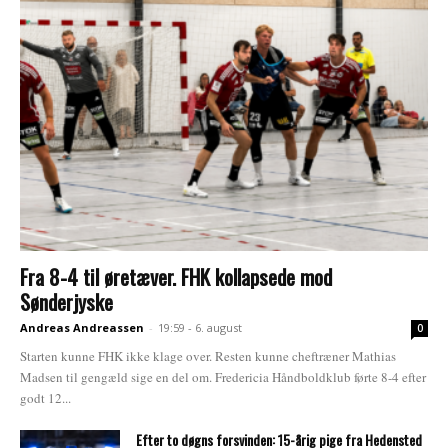
Fra 8-4 til øretæver. FHK kollapsede mod
Sønderjyske
Andreas Andreassen
-
19:59 - 6. august
0
Starten kunne FHK ikke klage over. Resten kunne cheftræner Mathias
Madsen til gengæld sige en del om. Fredericia Håndboldklub førte 8-4 efter
godt 12...
Efter to døgns forsvinden: 15-årig pige fra Hedensted