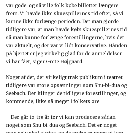
var gode, og så ville folk købe billetter længere
frem. Vi havde ikke skuespillernes tid efter, så vi
kunne ikke forlænge perioden. Det man gjorde
tidligere var, at man havde købt skuespillernes tid
så man kunne forlænge forestillingerne, hvis det
var aktuelt, og der var vi lidt konservative. Hånden
på hjertet er jeg virkelig glad for de anmeldelser
vi har fået, siger Grete Højgaard.
Noget af det, der virkeligt trak publikum i teatret
tidligere var store opsætninger som Shu-bi-dua og
Seebach. Der klinger de tidligere forestillinger, og
kommende, ikke så meget i folkets øre.
– Der går to-tre år før vi kan producere sådan
noget som Shu-bi-dua og Seebach. Det er noget
man selv skal skrive, og de andre er noget vi kan