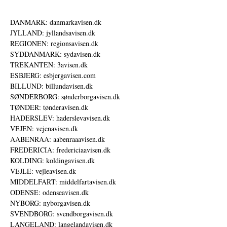
DANMARK: danmarkavisen.dk
JYLLAND: jyllandsavisen.dk
REGIONEN: regionsavisen.dk
SYDDANMARK: sydavisen.dk
TREKANTEN: 3avisen.dk
ESBJERG: esbjergavisen.com
BILLUND: billundavisen.dk
SØNDERBORG: sønderborgavisen.dk
TØNDER: tønderavisen.dk
HADERSLEV: haderslevavisen.dk
VEJEN: vejenavisen.dk
AABENRAA: aabenraaavisen.dk
FREDERICIA: fredericiaavisen.dk
KOLDING: koldingavisen.dk
VEJLE: vejleavisen.dk
MIDDELFART: middelfartavisen.dk
ODENSE: odenseavisen.dk
NYBORG: nyborgavisen.dk
SVENDBORG: svendborgavisen.dk
LANGELAND: langelandavisen.dk