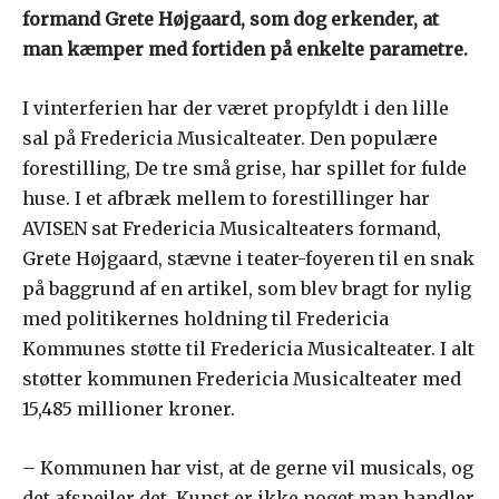
formand Grete Højgaard, som dog erkender, at
man kæmper med fortiden på enkelte parametre.
I vinterferien har der været propfyldt i den lille
sal på Fredericia Musicalteater. Den populære
forestilling, De tre små grise, har spillet for fulde
huse. I et afbræk mellem to forestillinger har
AVISEN sat Fredericia Musicalteaters formand,
Grete Højgaard, stævne i teater-foyeren til en snak
på baggrund af en artikel, som blev bragt for nylig
med politikernes holdning til Fredericia
Kommunes støtte til Fredericia Musicalteater. I alt
støtter kommunen Fredericia Musicalteater med
15,485 millioner kroner.
– Kommunen har vist, at de gerne vil musicals, og
det afspejler det. Kunst er ikke noget man handler