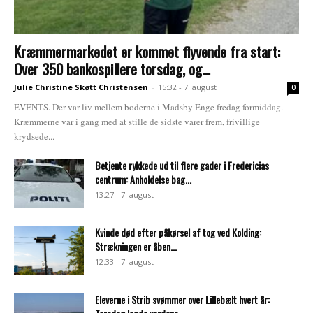
Kræmmermarkedet er kommet flyvende fra start:
Over 350 bankospillere torsdag, og...
Julie Christine Skøtt Christensen
-
15:32 - 7. august
0
EVENTS. Der var liv mellem boderne i Madsby Enge fredag formiddag.
Kræmmerne var i gang med at stille de sidste varer frem, frivillige
krydsede...
Betjente rykkede ud til flere gader i Fredericias
centrum: Anholdelse bag...
13:27 - 7. august
Kvinde død efter påkørsel af tog ved Kolding:
Strækningen er åben...
12:33 - 7. august
Eleverne i Strib svømmer over Lillebælt hvert år: