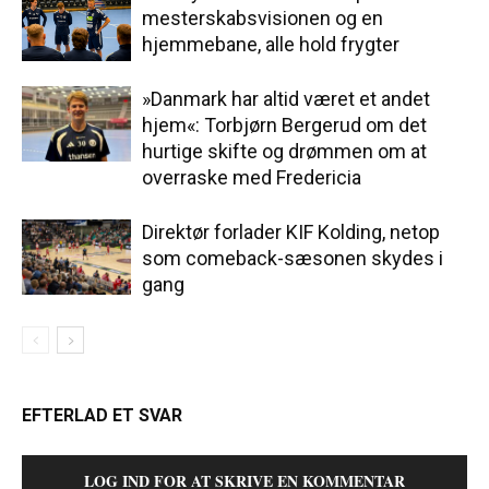
mesterskabsvisionen og en
hjemmebane, alle hold frygter
»Danmark har altid været et andet
hjem«: Torbjørn Bergerud om det
hurtige skifte og drømmen om at
overraske med Fredericia
Direktør forlader KIF Kolding, netop
som comeback-sæsonen skydes i
gang
EFTERLAD ET SVAR
LOG IND FOR AT SKRIVE EN KOMMENTAR