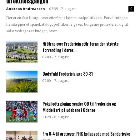
direktionsgangen
Andreas Andreassen
-
07:35 - 7. august
0
Der er en fast liturgi over efteråret i kommunalpolitikken. Forvaltningen
fremlægger et sparekatalog, politikerne gyser, borgerne protesterer, og til
sidst vedtages et budget, hvor...
Ni tårne over Fredericia står foran den største
forvandling i deres...
07:00 - 7. august
Dødsfald Fredericia uge 30-31
07:00 - 7. august
Pokallodtrækning sender OB til Fredericia og
Middelfart på udebane i Odense
21:28 - 6. august
Fra 8-4 til øretæver. FHK kollapsede mod Sønderjyske