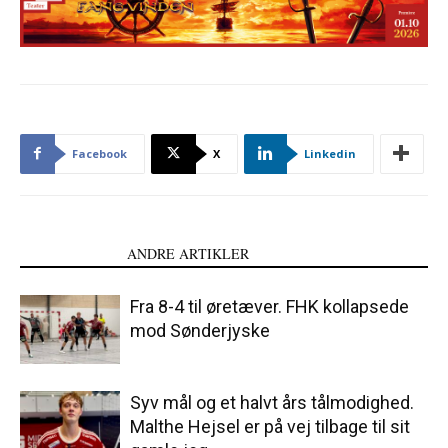
Facebook
X
Linkedin
LÆS OGSÅ
ANDRE ARTIKLER
Fra 8-4 til øretæver. FHK kollapsede
mod Sønderjyske
Syv mål og et halvt års tålmodighed.
Malthe Hejsel er på vej tilbage til sit