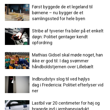
Først byggede de et legeland til
børnene – nu bygger de et
samlingssted for hele byen
Stribe af tyverier fra biler på et enkelt
døgn: Politiet gentager kendt
opfordring
Mathias Gidsel skal møde noget, han
ikke er god til: I dag svømmer
håndboldstjernen over Lillebælt
Indbrudstyv slog til ved højlys
dag i Fredericia: Politiet efterlyser vid
ner
Lastbil var 20 centimeter for høj og
bragede ind i jernbaneviadukt