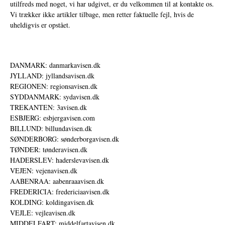
utilfreds med noget, vi har udgivet, er du velkommen til at kontakte os.
Vi trækker ikke artikler tilbage, men retter faktuelle fejl, hvis de
uheldigvis er opstået.
DANMARK: danmarkavisen.dk
JYLLAND: jyllandsavisen.dk
REGIONEN: regionsavisen.dk
SYDDANMARK: sydavisen.dk
TREKANTEN: 3avisen.dk
ESBJERG: esbjergavisen.com
BILLUND: billundavisen.dk
SØNDERBORG: sønderborgavisen.dk
TØNDER: tønderavisen.dk
HADERSLEV: haderslevavisen.dk
VEJEN: vejenavisen.dk
AABENRAA: aabenraaavisen.dk
FREDERICIA: fredericiaavisen.dk
KOLDING: koldingavisen.dk
VEJLE: vejleavisen.dk
MIDDELFART: middelfartavisen.dk