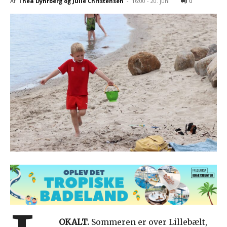
Af
Thea Dyhrberg og Julie Christensen
-
16:00 - 20. juni
0
OKALT.
Sommeren er over Lillebælt,