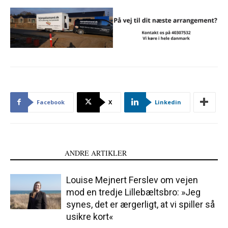
Facebook
X
Linkedin
LÆS OGSÅ
ANDRE ARTIKLER
Louise Mejnert Ferslev om vejen
mod en tredje Lillebæltsbro: »Jeg
synes, det er ærgerligt, at vi spiller så
usikre kort«