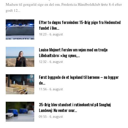
Madsen til gengæld sige en del om. Fredericia Håndboldklub førte 8-4 efter
godt 12...
Efter to døgns forsvinden: 15-årig pige fra Hedensted
fundet i live...
18:23 - 6. august
Louise Mejnert Ferslev om vejen mod en tredje
Lillebæltsbro: »Jeg synes,...
12:32 - 6. august
Først byggede de et legeland til børnene – nu bygger
de...
11:56 - 6. august
35-årig blev standset i rutinekontrol på Snoghøj
Landevej: Nu venter svar...
09:55 - 6. august