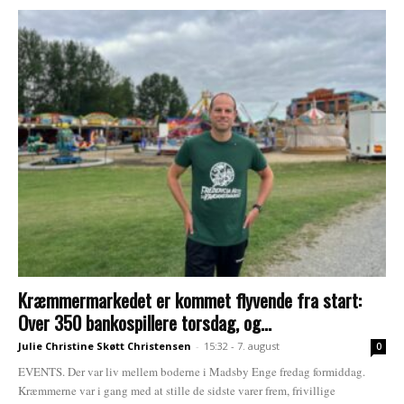
Kræmmermarkedet er kommet flyvende fra start:
Over 350 bankospillere torsdag, og...
Julie Christine Skøtt Christensen
-
15:32 - 7. august
0
EVENTS. Der var liv mellem boderne i Madsby Enge fredag formiddag.
Kræmmerne var i gang med at stille de sidste varer frem, frivillige