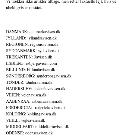
Vi trækker ikke artikler tilbage, men retter faktuelle fejl, hvis de
uheldigvis er opstået.
DANMARK: danmarkavisen.dk
JYLLAND: jyllandsavisen.dk
REGIONEN: regionsavisen.dk
SYDDANMARK: sydavisen.dk
TREKANTEN: 3avisen.dk
ESBJERG: esbjergavisen.com
BILLUND: billundavisen.dk
SØNDERBORG: sønderborgavisen.dk
TØNDER: tønderavisen.dk
HADERSLEV: haderslevavisen.dk
VEJEN: vejenavisen.dk
AABENRAA: aabenraaavisen.dk
FREDERICIA: fredericiaavisen.dk
KOLDING: koldingavisen.dk
VEJLE: vejleavisen.dk
MIDDELFART: middelfartavisen.dk
ODENSE: odenseavisen.dk