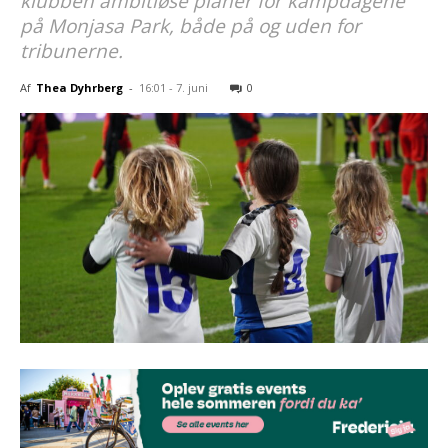
klubben ambitiøse planer for kampdagene
på Monjasa Park, både på og uden for
tribunerne.
Af
Thea Dyhrberg
-
16:01 - 7. juni
0