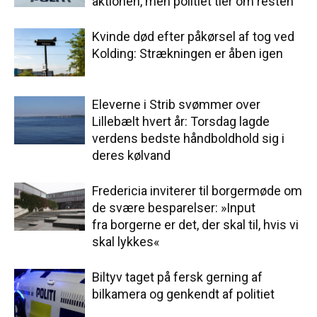
aktionen, men politiet tier om resten
Kvinde død efter påkørsel af tog ved
Kolding: Strækningen er åben igen
Eleverne i Strib svømmer over
Lillebælt hvert år: Torsdag lagde
verdens bedste håndboldhold sig i
deres kølvand
Fredericia inviterer til borgermøde om
de svære besparelser: »Input
fra borgerne er det, der skal til, hvis vi
skal lykkes«
Biltyv taget på fersk gerning af
bilkamera og genkendt af politiet