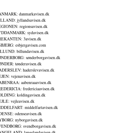
ANMARK: danmarkavisen.dk
LLAND: jyllandsavisen.dk
GIONEN: regionsavisen.dk
YDDANMARK: sydavisen.dk
REKANTEN: 3avisen.dk
BJERG: esbjergavisen.com
LLUND: billundavisen.dk
NDERBORG: sønderborgavisen.dk
NDER: tønderavisen.dk
DERSLEV: haderslevavisen.dk
JEN: vejenavisen.dk
BENRAA: aabenraaavisen.dk
EDERICIA: fredericiaavisen.dk
LDING: koldingavisen.dk
JLE: vejleavisen.dk
DDELFART: middelfartavisen.dk
ENSE: odenseavisen.dk
BORG: nyborgavisen.dk
ENDBORG: svendborgavisen.dk
NGELAND: langelandavisen.dk