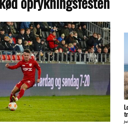
skød oprykningsfesten
L
t
Ju