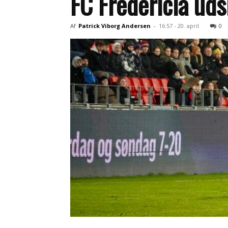
FC Fredericia ud
Af
Patrick Viborg Andersen
-
16:57 - 20. april
0