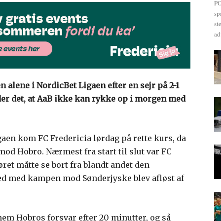
PO
sp
st
ad
 alene i NordicBet Ligaen efter en sejr på 2-1
er det, at AaB ikke kan rykke op i morgen med
igaen kom FC Fredericia lørdag på rette kurs, da
 mod Hobro. Nærmest fra start til slut var FC
øret måtte se bort fra blandt andet den
ghed med kampen mod Sønderjyske blev afløst af
nem Hobros forsvar efter 20 minutter, og så