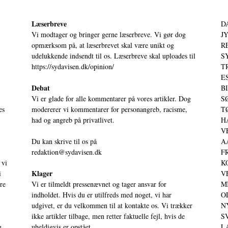
Læserbreve
D
Vi modtager og bringer gerne læserbreve. Vi gør dog
JY
opmærksom på, at læserbrevet skal være unikt og
RE
udelukkende indsendt til os. Læserbreve skal uploades til
S
https://sydavisen.dk/opinion/
T
ES
Debat
BI
Vi er glade for alle kommentarer på vores artikler. Dog
SØ
es
modererer vi kommentarer for personangreb, racisme,
TØ
had og angreb på privatlivet.
HA
VE
Du kan skrive til os på
AA
redaktion@sydavisen.dk
FR
 vi
KO
Klager
i
VE
ere
Vi er tilmeldt pressenævnet og tager ansvar for
MI
indholdet. Hvis du er utilfreds med noget, vi har
OD
udgivet, er du velkommen til at kontakte os. Vi trækker
NY
ikke artikler tilbage, men retter faktuelle fejl, hvis de
SV
g.
uheldigvis er opstået.
LA