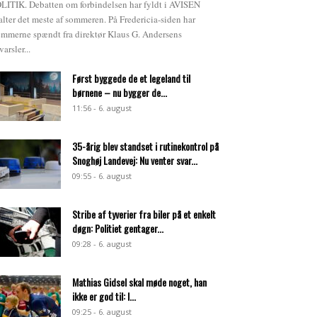
LITIK. Debatten om forbindelsen har fyldt i AVISEN
alter det meste af sommeren. På Fredericia-siden har
emmerne spændt fra direktør Klaus G. Andersens
varsler...
Først byggede de et legeland til
børnene – nu bygger de...
11:56 - 6. august
35-årig blev standset i rutinekontrol på
Snoghøj Landevej: Nu venter svar...
09:55 - 6. august
Stribe af tyverier fra biler på et enkelt
døgn: Politiet gentager...
09:28 - 6. august
Mathias Gidsel skal møde noget, han
ikke er god til: I...
09:25 - 6. august