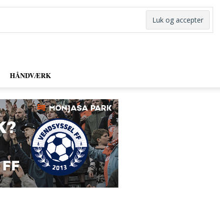
HÅNDVÆRK