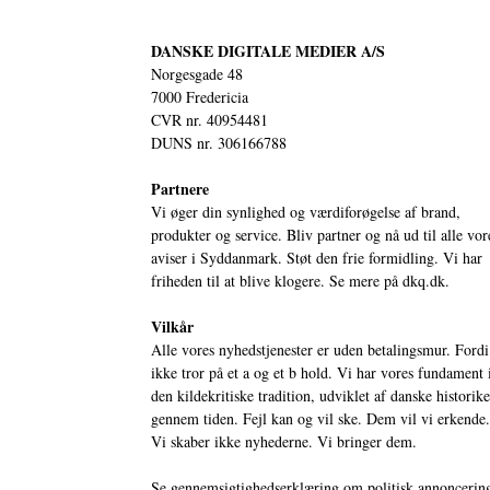
DANSKE DIGITALE MEDIER A/S
Norgesgade 48
7000 Fredericia
CVR nr. 40954481
DUNS nr. 306166788
Partnere
Vi øger din synlighed og værdiforøgelse af brand,
produkter og service. Bliv partner og nå ud til alle vor
aviser i Syddanmark. Støt den frie formidling. Vi har
friheden til at blive klogere. Se mere på
dkq.dk.
Vilkår
Alle vores nyhedstjenester er uden betalingsmur. Fordi
ikke tror på et a og et b hold. Vi har vores fundament 
den kildekritiske tradition, udviklet af danske historik
gennem tiden. Fejl kan og vil ske. Dem vil vi erkende.
Vi skaber ikke nyhederne. Vi bringer dem.
Se gennemsigtighedserklæring om politisk annoncerin