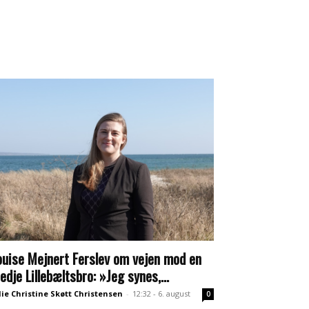
ouise Mejnert Ferslev om vejen mod en
redje Lillebæltsbro: »Jeg synes,...
lie Christine Skøtt Christensen
-
12:32 - 6. august
0