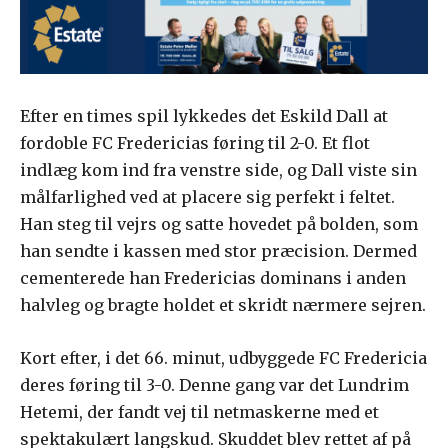
Efter en times spil lykkedes det Eskild Dall at
fordoble FC Fredericias føring til 2-0. Et flot
indlæg kom ind fra venstre side, og Dall viste sin
målfarlighed ved at placere sig perfekt i feltet.
Han steg til vejrs og satte hovedet på bolden, som
han sendte i kassen med stor præcision. Dermed
cementerede han Fredericias dominans i anden
halvleg og bragte holdet et skridt nærmere sejren.
Kort efter, i det 66. minut, udbyggede FC Fredericia
deres føring til 3-0. Denne gang var det Lundrim
Hetemi, der fandt vej til netmaskerne med et
spektakulært langskud. Skuddet blev rettet af på