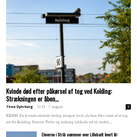
Kvinde død efter påkørsel af tog ved Kolding:
Strækningen er åben...
Thea Dyhrberg
-
12:33 - 7. august
0
KRIMI. En kvinde mistede fredag morgen livet, da hun blev ramt af et tog
øst for Kolding Station. Politi og redning rykkede ud til stedet,...
Eleverne i Strib svømmer over Lillebælt hvert år: