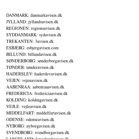
DANMARK: danmarkavisen.dk
JYLLAND: jyllandsavisen.dk
REGIONEN: regionsavisen.dk
SYDDANMARK: sydavisen.dk
TREKANTEN: 3avisen.dk
ESBJERG: esbjergavisen.com
BILLUND: billundavisen.dk
SØNDERBORG: sønderborgavisen.dk
TØNDER: tønderavisen.dk
HADERSLEV: haderslevavisen.dk
VEJEN: vejenavisen.dk
AABENRAA: aabenraaavisen.dk
FREDERICIA: fredericiaavisen.dk
KOLDING: koldingavisen.dk
VEJLE: vejleavisen.dk
MIDDELFART: middelfartavisen.dk
ODENSE: odenseavisen.dk
NYBORG: nyborgavisen.dk
SVENDBORG: svendborgavisen.dk
LANGELAND: langelandavisen.dk