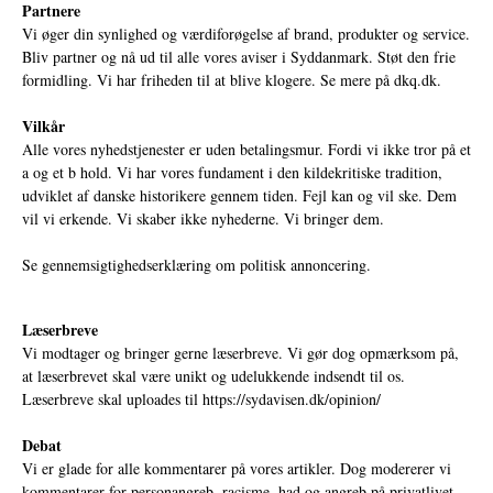
Partnere
Vi øger din synlighed og værdiforøgelse af brand, produkter og service.
Bliv partner og nå ud til alle vores aviser i Syddanmark. Støt den frie
formidling. Vi har friheden til at blive klogere. Se mere på
dkq.dk.
Vilkår
Alle vores nyhedstjenester er uden betalingsmur. Fordi vi ikke tror på et
a og et b hold. Vi har vores fundament i den kildekritiske tradition,
udviklet af danske historikere gennem tiden. Fejl kan og vil ske. Dem
vil vi erkende. Vi skaber ikke nyhederne. Vi bringer dem.
Se gennemsigtighedserklæring om politisk annoncering.
Læserbreve
Vi modtager og bringer gerne læserbreve. Vi gør dog opmærksom på,
at læserbrevet skal være unikt og udelukkende indsendt til os.
Læserbreve skal uploades til
https://sydavisen.dk/opinion/
Debat
Vi er glade for alle kommentarer på vores artikler. Dog modererer vi
kommentarer for personangreb, racisme, had og angreb på privatlivet.