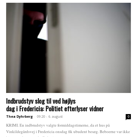
Indbrudstyv slog til ved højlys
dag i Fredericia: Politiet efterlyser vidner
Thea Dyhrberg
-
09:20 - 6. august
0
KRIMI. En indbrudstyv valgte formiddagstimerne, da et hus på
Vinkildegårdsvej i Fredericia onsdag fik ubudent besøg. Beboerne var ikke