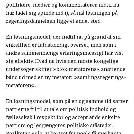
politikere, medier og kommentatorer indtil nu
har ladet sig spinde ind i), så må løsningen på
regeringsdannelsen ligge et andet sted.
En løsningsmodel, der indtil nu på grund af sin
enkelthed er fuldstændigt overset, men som i
andre sammenhænge erfaringsmæssigt har vist
sig effektiv. Hvad nu hvis den næste kongelige
undersøger skifter »blok-metaforens« snærende
bånd ud med en ny metafor: »samlingsregerings-
metaforen«.
En løsningsmodel, som på en og samme tid sætter
partierne fri til at tale om politisk indhold og
fællesskab i respekt for og accept af de enkelte
partiers og løsgængeres politiske ståsteder.
Realiteten er jo, at bortset fra nogle få markante