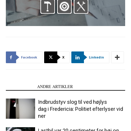
Facebook
X
Linkedin
LÆS OGSÅ
ANDRE ARTIKLER
Indbrudstyv slog til ved højlys
dag i Fredericia: Politiet efterlyser vid
ner
Lastbil var 20 centimeter for høj og