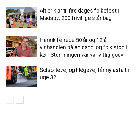
Alt er klar til fire dages folkefest i
Madsby: 200 frivillige står bag
Henrik fejrede 50 år og 12 år i
vinhandlen på én gang, og folk stod i
kø: »Stemningen var vanvittig god«
Solsortevej og Høgevej får ny asfalt i
uge 32