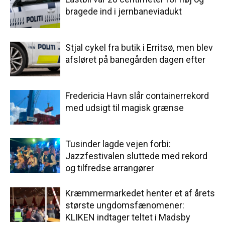
bragede ind i jernbaneviadukt
Stjal cykel fra butik i Erritsø, men blev
afsløret på banegården dagen efter
Fredericia Havn slår containerrekord
med udsigt til magisk grænse
Tusinder lagde vejen forbi:
Jazzfestivalen sluttede med rekord
og tilfredse arrangører
Kræmmermarkedet henter et af årets
største ungdomsfænomener:
KLIKEN indtager teltet i Madsby