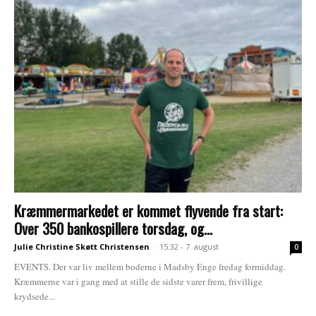
Kræmmermarkedet er kommet flyvende fra start:
Over 350 bankospillere torsdag, og...
Julie Christine Skøtt Christensen
-
15:32 - 7. august
0
EVENTS. Der var liv mellem boderne i Madsby Enge fredag formiddag.
Kræmmerne var i gang med at stille de sidste varer frem, frivillige
krydsede...