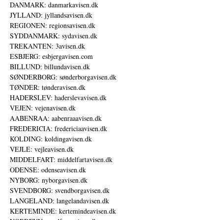
DANMARK: danmarkavisen.dk
JYLLAND: jyllandsavisen.dk
REGIONEN: regionsavisen.dk
SYDDANMARK: sydavisen.dk
TREKANTEN: 3avisen.dk
ESBJERG: esbjergavisen.com
BILLUND: billundavisen.dk
SØNDERBORG: sønderborgavisen.dk
TØNDER: tønderavisen.dk
HADERSLEV: haderslevavisen.dk
VEJEN: vejenavisen.dk
AABENRAA: aabenraaavisen.dk
FREDERICIA: fredericiaavisen.dk
KOLDING: koldingavisen.dk
VEJLE: vejleavisen.dk
MIDDELFART: middelfartavisen.dk
ODENSE: odenseavisen.dk
NYBORG: nyborgavisen.dk
SVENDBORG: svendborgavisen.dk
LANGELAND: langelandavisen.dk
KERTEMINDE: kertemindeavisen.dk