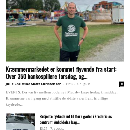
Kræmmermarkedet er kommet flyvende fra start:
Over 350 bankospillere torsdag, og...
Julie Christine Skøtt Christensen
-
15:32 - 7. august
0
EVENTS. Der var liv mellem boderne i Madsby Enge fredag formiddag.
Kræmmerne var i gang med at stille de sidste varer frem, frivillige
krydsede...
Betjente rykkede ud til flere gader i Fredericias
centrum: Anholdelse bag...
13:27 - 7. august