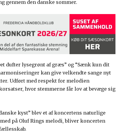
ng gennem den danske sommer.
et dufter lysegrønt af græs” og “Sænk kun dit
 harmoniseringer kan give velkendte sange nyt
kter. Udført med respekt for melodien
orsatser, hvor stemmerne får lov at bevæge sig
anske kyst” blev et af koncertens naturlige
 med på Oluf Rings melodi, bliver koncerten
fællesskab.