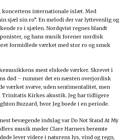
, koncertens internationale islæt. Med
n sjæl sin ro”. En melodi der var lyttevenlig og
kende ro i sjælen. Nordqvist regnes blandt
ponister, og hans musik forener nordisk
ret formidlede værket med stor ro og smuk
rkemusikkens mest elskede værker. Skrevet i
ens død – rummer det en næsten overjordisk
ade værket svæve, uden sentimentalitet, men
Trinitatis Kirkes akustik. Jeg har tidligere
ighton Buzzard, hvor Jeg boede i en periode.
 mest bevægende indslag var Do Not Stand At My
edlers musik møder Clare Harners berømte
døde lever videre i naturens lys, vind og regn,