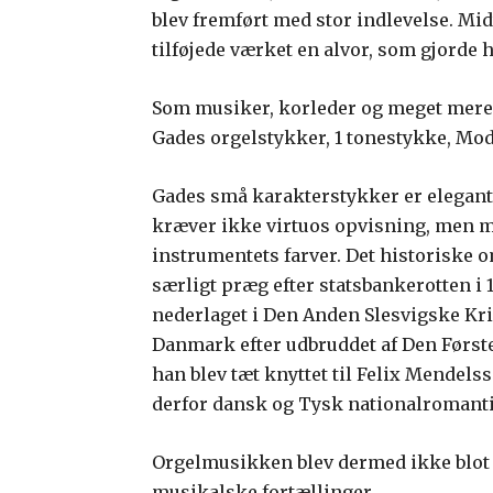
blev fremført med stor indlevelse. Mi
tilføjede værket en alvor, som gjorde 
Som musiker, korleder og meget mere, 
Gades orgelstykker, 1 tonestykke, Mod
Gades små karakterstykker er elegan
kræver ikke virtuos opvisning, men m
instrumentets farver. Det historiske
særligt præg efter statsbankerotten i
nederlaget i Den Anden Slesvigske Krig
Danmark efter udbruddet af Den Første
han blev tæt knyttet til Felix Mende
derfor dansk og Tysk nationalromantik
Orgelmusikken blev dermed ikke blot
musikalske fortællinger.