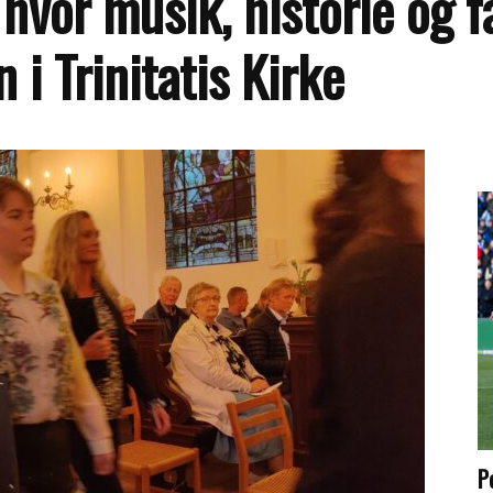
hvor musik, historie og f
i Trinitatis Kirke
P