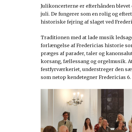
Julikoncerterne er efterhånden blevet e
juli. De fungerer som en rolig og eft
historiske fejring af slaget ved Freder
Traditionen med at lade musik ledsage
forlængelse af Fredericias historie s
præges af parader, taler og kanonsalut
korsang, fællessang og orgelmusik. At
festfyrværkeriet, understreger den sær
som netop kendetegner Fredericias 6. j