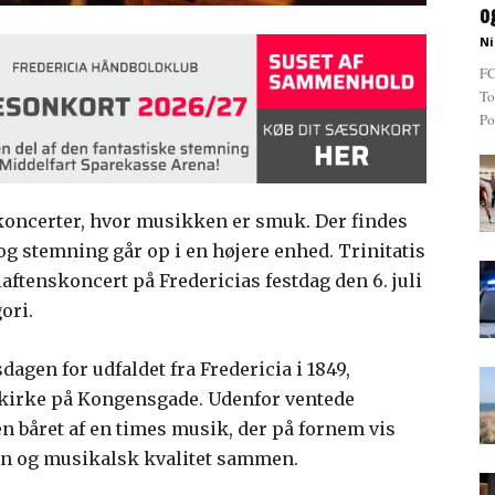
o
Ni
FC
To
Po
koncerter, hvor musikken er smuk. Der findes
 og stemning går op i en højere enhed. Trinitatis
iaftenskoncert på Fredericias festdag den 6. juli
ori.
dagen for udfaldet fra Fredericia i 1849,
e kirke på Kongensgade. Udenfor ventede
n båret af en times musik, der på fornem vis
on og musikalsk kvalitet sammen.