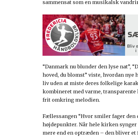
sammensat som en musikalsk vandri
“Danmark nu blunder den lyse nat”, “D
hoved, du blomst” viste, hvordan nye
liv uden at miste deres folkelige kara
kombineret med varme, transparente k
frit omkring melodien.
Fællessangen “Hvor smiler fager den d
højdepunkter. Når hele kirken synger
mere end en optræden – den bliver et 