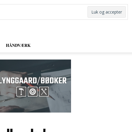
HÅNDVÆRK