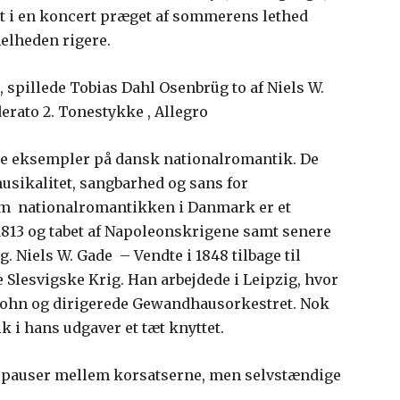
dt i en koncert præget af sommerens lethed
helheden rigere.
spillede Tobias Dahl Osenbrüg to af Niels W.
erato 2. Tonestykke , Allegro
te eksempler på dansk nationalromantik. De
usikalitet, sangbarhed og sans for
 om nationalromantikken i Danmark er et
 1813 og tabet af Napoleonskrigene samt senere
. Niels W. Gade – Vendte i 1848 tilbage til
 Slesvigske Krig. Han arbejdede i Leipzig, hvor
lssohn og dirigerede Gewandhausorkestret. Nok
 i hans udgaver et tæt knyttet.
 pauser mellem korsatserne, men selvstændige