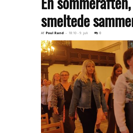
En sommeraften, 
smeltede sammen 
Af
Poul Rand
-
18:10 - 9. juli
0