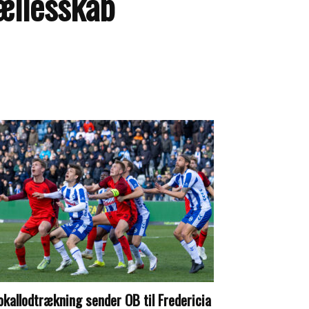
ællesskab
okallodtrækning sender OB til Fredericia