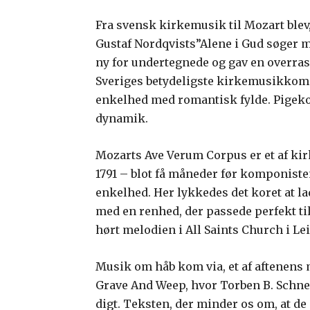
Fra svensk kirkemusik til Mozart blev
Gustaf Nordqvists”Alene i Gud søger mi
ny for undertegnede og gav en overras
Sveriges betydeligste kirkemusikkom
enkelhed med romantisk fylde. Pigeko
dynamik.
Mozarts Ave Verum Corpus er et af ki
1791 – blot få måneder før komponist
enkelhed. Her lykkedes det koret at l
med en renhed, der passede perfekt til 
hørt melodien i All Saints Church i Le
Musik om håb kom via, et af aftenens
Grave And Weep, hvor Torben B. Schn
digt. Teksten, der minder os om, at de 