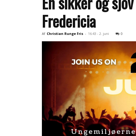
En sikker og sjo
Fredericia
Af
Christian Runge Fris
-
16:43 - 2. juni
0