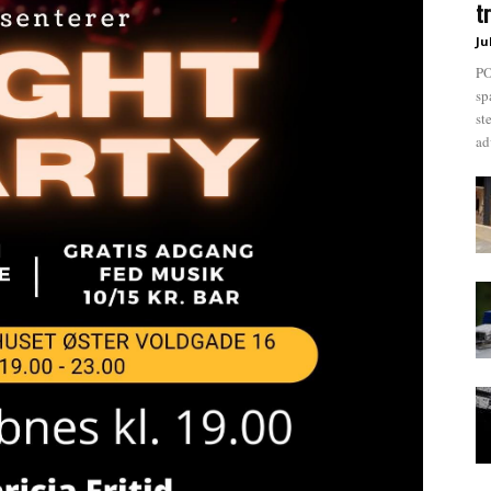
t
Ju
PO
sp
st
ad