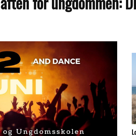
v aften for ungdommen: Di
L