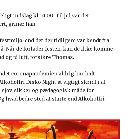
gt indslag kl. 21.00. Til jul var det
rt, griner han.
festmiljø, end det der tidligere var kendt fra
på. Når de forlader festen, kan de ikke komme
 og få luft, forsikre Thomas.
ndet coronapandemien aldrig har haft
Alkoholfri Disko Night et vigtigt skridt i at
n sjov, sikker og pædagogisk måde for
g hvad bedre sted at starte end Alkoholfri