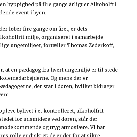
 en hyppighed på fire gange årligt er Alkoholfri
dende event i byen.
er løber fire gange om året, er dets
 alkoholfrit miljø, organiseret i samarbejde
ige ungemiljøer, fortæller Thomas Zederkoff,
r, at en pædagog fra hvert ungemiljø er til stede
kolemedarbejderne. Og mens der er
pædagogerne, der står i døren, hvilket bidrager
ære.
pleve bylivet i et kontrolleret, alkoholfrit
i stedet for udsmidere ved døren, står der
 imødekommende og tryg atmosfære. Vi har
s rolle er diskret; de er der for at sikre