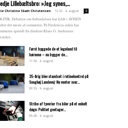
redje Lillebæltsbro: »Jeg synes,...
lie Christine Skøtt Christensen
-
12:32 - 6. august
0
LITIK. Debatten om forbindelsen har fyldt i AVISEN
alter det meste af sommeren. På Fredericia-siden har
emmerne spændt fra direktør Klaus G. Andersens
varsler...
Først byggede de et legeland til
børnene – nu bygger de...
11:56 - 6. august
35-årig blev standset i rutinekontrol på
Snoghøj Landevej: Nu venter svar...
09:55 - 6. august
Stribe af tyverier fra biler på et enkelt
døgn: Politiet gentager...
09:28 - 6. august