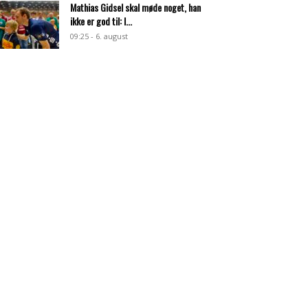
Mathias Gidsel skal møde noget, han
ikke er god til: I...
09:25 - 6. august