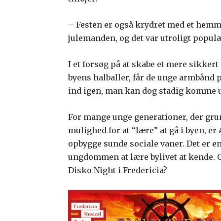
– Festen er også krydret med et hemmeli
julemanden, og det var utroligt populæ
I et forsøg på at skabe et mere sikkert 
byens halballer, får de unge armbånd 
ind igen, man kan dog stadig komme ud
For mange unge generationer, der gru
mulighed for at “lære” at gå i byen, er 
opbygge sunde sociale vaner. Det er e
ungdommen at lære bylivet at kende. O
Disko Night i Fredericia?