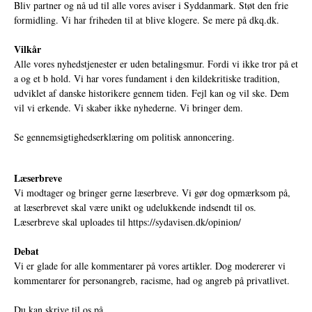
Bliv partner og nå ud til alle vores aviser i Syddanmark. Støt den frie
formidling. Vi har friheden til at blive klogere. Se mere på
dkq.dk.
Vilkår
Alle vores nyhedstjenester er uden betalingsmur. Fordi vi ikke tror på et
a og et b hold. Vi har vores fundament i den kildekritiske tradition,
udviklet af danske historikere gennem tiden. Fejl kan og vil ske. Dem
vil vi erkende. Vi skaber ikke nyhederne. Vi bringer dem.
Se gennemsigtighedserklæring om politisk annoncering.
Læserbreve
Vi modtager og bringer gerne læserbreve. Vi gør dog opmærksom på,
at læserbrevet skal være unikt og udelukkende indsendt til os.
Læserbreve skal uploades til
https://sydavisen.dk/opinion/
Debat
Vi er glade for alle kommentarer på vores artikler. Dog modererer vi
kommentarer for personangreb, racisme, had og angreb på privatlivet.
Du kan skrive til os på