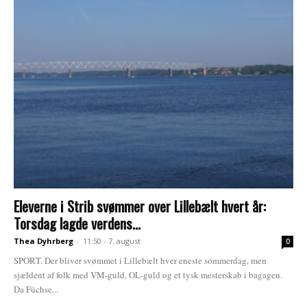
Eleverne i Strib svømmer over Lillebælt hvert år:
Torsdag lagde verdens...
Thea Dyhrberg
-
11:50 - 7. august
0
SPORT. Der bliver svømmet i Lillebælt hver eneste sommerdag, men
sjældent af folk med VM-guld, OL-guld og et tysk mesterskab i bagagen.
Da Füchse...