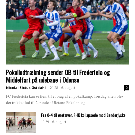
Pokallodtrækning sender OB til Fredericia og
Middelfart på udebane i Odense
Nicolai Sixtus Østdahl
-
21:28 - 6. august
0
FC Fredericia kan se frem til et brag af en pokalkamp. Torsdag aften blev
der trukket lod til 2. runde af Betano Pokalen, og...
Fra 8-4 til øretæver. FHK kollapsede mod Sønderjyske
19:59 - 6. august