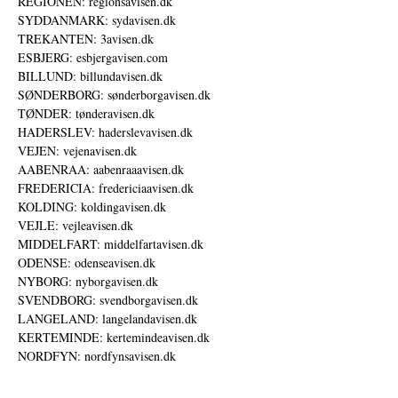
REGIONEN: regionsavisen.dk
SYDDANMARK: sydavisen.dk
TREKANTEN: 3avisen.dk
ESBJERG: esbjergavisen.com
BILLUND: billundavisen.dk
SØNDERBORG: sønderborgavisen.dk
TØNDER: tønderavisen.dk
HADERSLEV: haderslevavisen.dk
VEJEN: vejenavisen.dk
AABENRAA: aabenraaavisen.dk
FREDERICIA: fredericiaavisen.dk
KOLDING: koldingavisen.dk
VEJLE: vejleavisen.dk
MIDDELFART: middelfartavisen.dk
ODENSE: odenseavisen.dk
NYBORG: nyborgavisen.dk
SVENDBORG: svendborgavisen.dk
LANGELAND: langelandavisen.dk
KERTEMINDE: kertemindeavisen.dk
NORDFYN: nordfynsavisen.dk