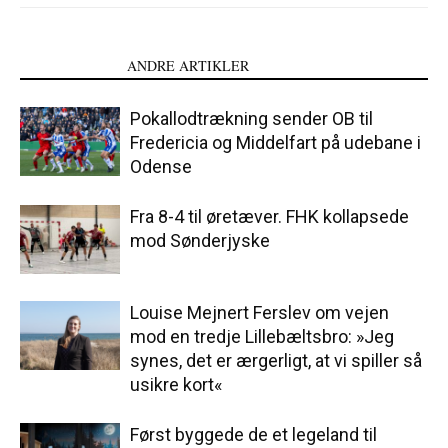
LÆS OGSÅ
ANDRE ARTIKLER
Pokallodtrækning sender OB til
Fredericia og Middelfart på udebane i
Odense
Fra 8-4 til øretæver. FHK kollapsede
mod Sønderjyske
Louise Mejnert Ferslev om vejen
mod en tredje Lillebæltsbro: »Jeg
synes, det er ærgerligt, at vi spiller så
usikre kort«
Først byggede de et legeland til