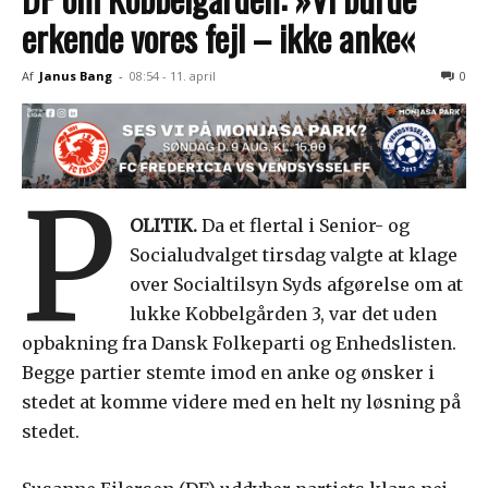
erkende vores fejl – ikke anke«
Af
Janus Bang
-
08:54 - 11. april
0
P
OLITIK.
Da et flertal i Senior- og
Socialudvalget tirsdag valgte at klage
over Socialtilsyn Syds afgørelse om at
lukke Kobbelgården 3, var det uden
opbakning fra Dansk Folkeparti og Enhedslisten.
Begge partier stemte imod en anke og ønsker i
stedet at komme videre med en helt ny løsning på
stedet.