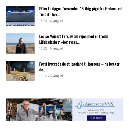
Efter to døgns forsvinden: 15-årig pige fra Hedensted
fundet i live...
18:23 - 6. august
Louise Mejnert Ferslev om vejen mod en tredje
Lillebæltsbro: »Jeg synes,...
12:32 - 6. august
Først byggede de et legeland til børnene – nu bygger
de...
11:56 - 6. august