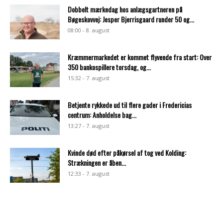
Dobbelt mærkedag hos anlægsgartneren på
Bøgeskovvej: Jesper Bjerrisgaard runder 50 og...
08:00 - 8. august
Kræmmermarkedet er kommet flyvende fra start: Over
350 bankospillere torsdag, og...
15:32 - 7. august
Betjente rykkede ud til flere gader i Fredericias
centrum: Anholdelse bag...
13:27 - 7. august
Kvinde død efter påkørsel af tog ved Kolding:
Strækningen er åben...
12:33 - 7. august