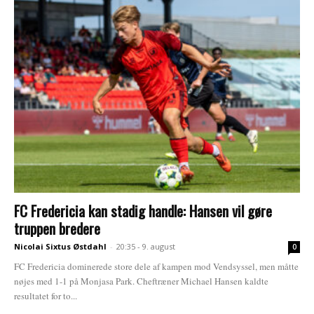
FC Fredericia kan stadig handle: Hansen vil gøre
truppen bredere
Nicolai Sixtus Østdahl
-
20:35 - 9. august
0
FC Fredericia dominerede store dele af kampen mod Vendsyssel, men måtte
nøjes med 1-1 på Monjasa Park. Cheftræner Michael Hansen kaldte
resultatet for to...