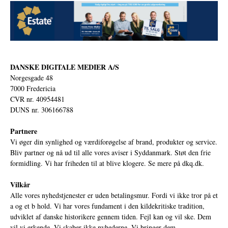
DANSKE DIGITALE MEDIER A/S
Norgesgade 48
7000 Fredericia
CVR nr. 40954481
DUNS nr. 306166788
Partnere
Vi øger din synlighed og værdiforøgelse af brand, produkter og service.
Bliv partner og nå ud til alle vores aviser i Syddanmark. Støt den frie
formidling. Vi har friheden til at blive klogere. Se mere på
dkq.dk.
Vilkår
Alle vores nyhedstjenester er uden betalingsmur. Fordi vi ikke tror på et
a og et b hold. Vi har vores fundament i den kildekritiske tradition,
udviklet af danske historikere gennem tiden. Fejl kan og vil ske. Dem
vil vi erkende. Vi skaber ikke nyhederne. Vi bringer dem.