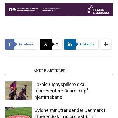
Facebook
X
Linkedin
LÆS OGSÅ
ANDRE ARTIKLER
Lokale rugbyspillere skal
repræsentere Danmark på
hjemmebane
Gyldne minutter sender Danmark i
afgørende kamp om VM-billet