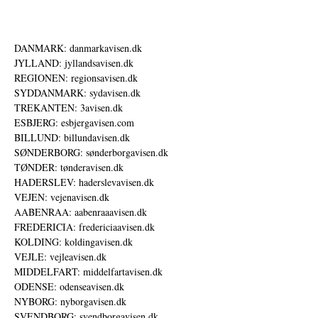
DANMARK: danmarkavisen.dk
JYLLAND: jyllandsavisen.dk
REGIONEN: regionsavisen.dk
SYDDANMARK: sydavisen.dk
TREKANTEN: 3avisen.dk
ESBJERG: esbjergavisen.com
BILLUND: billundavisen.dk
SØNDERBORG: sønderborgavisen.dk
TØNDER: tønderavisen.dk
HADERSLEV: haderslevavisen.dk
VEJEN: vejenavisen.dk
AABENRAA: aabenraaavisen.dk
FREDERICIA: fredericiaavisen.dk
KOLDING: koldingavisen.dk
VEJLE: vejleavisen.dk
MIDDELFART: middelfartavisen.dk
ODENSE: odenseavisen.dk
NYBORG: nyborgavisen.dk
SVENDBORG: svendborgavisen.dk