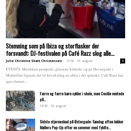
Stemning som på Ibiza og storflasker der
forsvandt: DJ-festivalen på Café Razz slog alle...
Julie Christine Skøtt Christensen
-
15:50 - 10. august
0
EVENTS. Musikken pumpede, glassene klirrede, og på Havnegade i
Middelfart lignede det til forveksling en aften i det spanske. Café Razz har
igen dannet...
Færre og færre børn cykler i skole, men Cecilie ventede
på...
14:30 - 10. august
Sidste stjerneskud på Østergade: Søndag aften lukker
Møllers Pop-Up efter en sommer med fyldte...