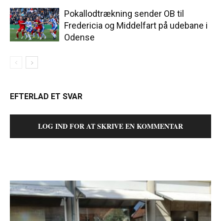
Pokallodtrækning sender OB til
Fredericia og Middelfart på udebane i
Odense
EFTERLAD ET SVAR
LOG IND FOR AT SKRIVE EN KOMMENTAR