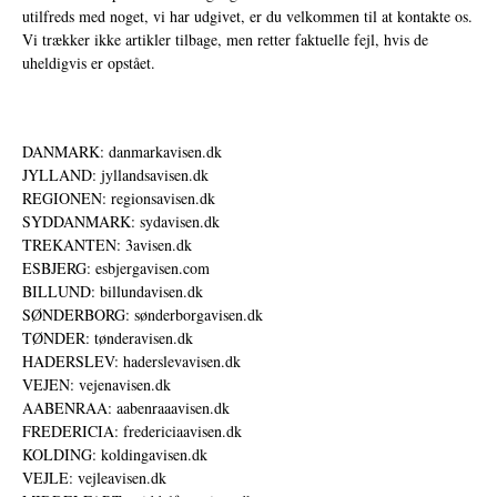
utilfreds med noget, vi har udgivet, er du velkommen til at kontakte os.
Vi trækker ikke artikler tilbage, men retter faktuelle fejl, hvis de
uheldigvis er opstået.
DANMARK: danmarkavisen.dk
JYLLAND: jyllandsavisen.dk
REGIONEN: regionsavisen.dk
SYDDANMARK: sydavisen.dk
TREKANTEN: 3avisen.dk
ESBJERG: esbjergavisen.com
BILLUND: billundavisen.dk
SØNDERBORG: sønderborgavisen.dk
TØNDER: tønderavisen.dk
HADERSLEV: haderslevavisen.dk
VEJEN: vejenavisen.dk
AABENRAA: aabenraaavisen.dk
FREDERICIA: fredericiaavisen.dk
KOLDING: koldingavisen.dk
VEJLE: vejleavisen.dk