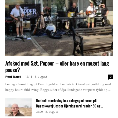
Afsked med Sgt. Pepper – eller bare en meget lang
pause?
Poul Rand
-
12:11 - 8. august
0
Fredag eftermiddag på Den Engelske i Fredericia. Overskyet, mildt og med
happy hour i fuld sving. Begge sider af Sjællandsgade var pænt fyldt op,...
Dobbelt mærkedag hos anlægsgartneren på
Bøgeskovvej: Jesper Bjerrisgaard runder 50 og...
08:00 - 8. august