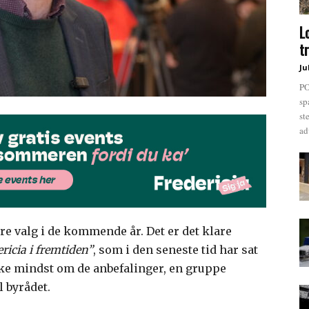
L
t
Ju
PO
sp
st
ad
ære valg i de kommende år. Det er det klare
ricia i fremtiden”
, som i den seneste tid har sat
kke mindst om de anbefalinger, en gruppe
l byrådet.