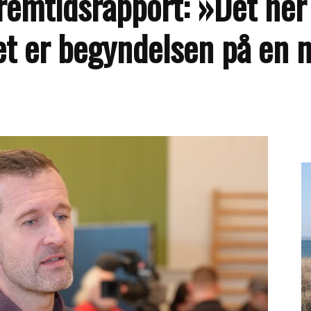
emtidsrapport: »Det her 
et er begyndelsen på en 