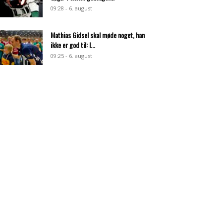
09:28 - 6. august
Mathias Gidsel skal møde noget, han
ikke er god til: I...
09:25 - 6. august