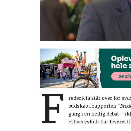
F
redericia står over for sv
budskab i rapporten
“Frede
gang i en heftig debat – i
erhvervsfolk har leveret ti