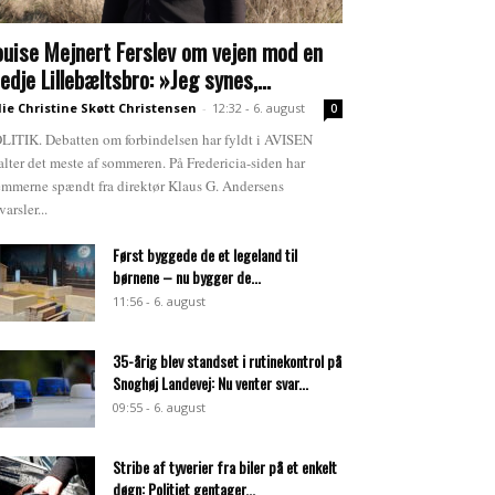
ouise Mejnert Ferslev om vejen mod en
redje Lillebæltsbro: »Jeg synes,...
lie Christine Skøtt Christensen
-
12:32 - 6. august
0
LITIK. Debatten om forbindelsen har fyldt i AVISEN
alter det meste af sommeren. På Fredericia-siden har
emmerne spændt fra direktør Klaus G. Andersens
varsler...
Først byggede de et legeland til
børnene – nu bygger de...
11:56 - 6. august
35-årig blev standset i rutinekontrol på
Snoghøj Landevej: Nu venter svar...
09:55 - 6. august
Stribe af tyverier fra biler på et enkelt
døgn: Politiet gentager...