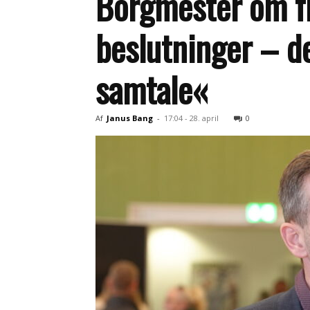
Borgmester om fr
beslutninger – d
samtale«
Af
Janus Bang
-
17:04 - 28. april
0