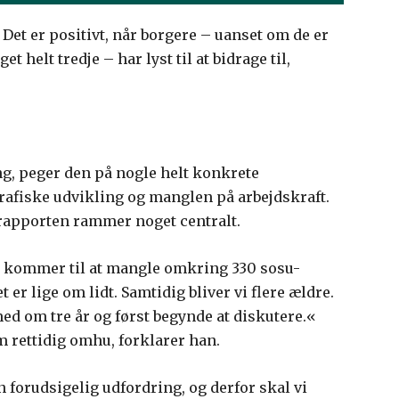
 Det er positivt, når borgere – uanset om de er
t helt tredje – har lyst til at bidrage til,
g, peger den på nogle helt konkrete
rafiske udvikling og manglen på arbejdskraft.
 rapporten rammer noget centralt.
30 kommer til at mangle omkring 330 sosu-
er lige om lidt. Samtidig bliver vi flere ældre.
med om tre år og først begynde at diskutere.«
m rettidig omhu, forklarer han.
n forudsigelig udfordring, og derfor skal vi