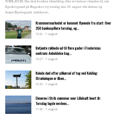
JUBILÆUM. Der skal hverken tilmelding eller invitation i hånden til, når
Egeskovgaard på Bøgeskovvej torsdag den 20. august slår dørene op.
Jesper Bjerrisgaard, indehaver...
Kræmmermarkedet er kommet flyvende fra start: Over
350 bankospillere torsdag, og...
15:32 - 7. august
Betjente rykkede ud til flere gader i Fredericias
centrum: Anholdelse bag...
13:27 - 7. august
Kvinde død efter påkørsel af tog ved Kolding:
Strækningen er åben...
12:33 - 7. august
Eleverne i Strib svømmer over Lillebælt hvert år:
Torsdag lagde verdens...
11:50 - 7. august