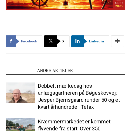
Facebook
X
Linkedin
LÆS OGSÅ
ANDRE ARTIKLER
Dobbelt mærkedag hos
anlægsgartneren på Bøgeskovvej:
Jesper Bjerrisgaard runder 50 og et
kvart århundrede i Tefax
Kræmmermarkedet er kommet
flyvende fra start: Over 350