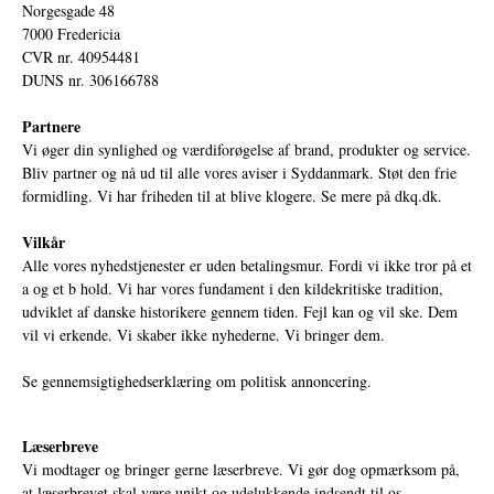
Norgesgade 48
7000 Fredericia
CVR nr. 40954481
DUNS nr. 306166788
Partnere
Vi øger din synlighed og værdiforøgelse af brand, produkter og service.
Bliv partner og nå ud til alle vores aviser i Syddanmark. Støt den frie
formidling. Vi har friheden til at blive klogere. Se mere på
dkq.dk.
Vilkår
Alle vores nyhedstjenester er uden betalingsmur. Fordi vi ikke tror på et
a og et b hold. Vi har vores fundament i den kildekritiske tradition,
udviklet af danske historikere gennem tiden. Fejl kan og vil ske. Dem
vil vi erkende. Vi skaber ikke nyhederne. Vi bringer dem.
Se gennemsigtighedserklæring om politisk annoncering.
Læserbreve
Vi modtager og bringer gerne læserbreve. Vi gør dog opmærksom på,
at læserbrevet skal være unikt og udelukkende indsendt til os.