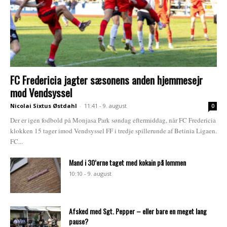
FC Fredericia jagter sæsonens anden hjemmesejr
mod Vendsyssel
Nicolai Sixtus Østdahl
-
11:41 - 9. august
0
Der er igen fodbold på Monjasa Park søndag eftermiddag, når FC Fredericia
klokken 15 tager imod Vendsyssel FF i tredje spillerunde af Betinia Ligaen.
FC...
Mand i 30’erne taget med kokain på lommen
10:10 - 9. august
Afsked med Sgt. Pepper – eller bare en meget lang
pause?