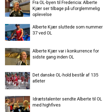
Fra OL-byen til Fredericia: Alberte
Kjær ser tilbage på uforglemmelig
oplevelse
Alberte Kjær sluttede som nummer
37 ved OL
Alberte Kjær var i konkurrence for
sidste gang inden OL
Det danske OL-hold består af 135
atleter
Idrætstalenter sendte Alberte til OL
med highfives