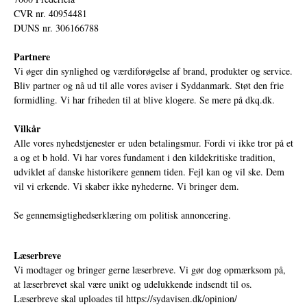
CVR nr. 40954481
DUNS nr. 306166788
Partnere
Vi øger din synlighed og værdiforøgelse af brand, produkter og service.
Bliv partner og nå ud til alle vores aviser i Syddanmark. Støt den frie
formidling. Vi har friheden til at blive klogere. Se mere på
dkq.dk.
Vilkår
Alle vores nyhedstjenester er uden betalingsmur. Fordi vi ikke tror på et
a og et b hold. Vi har vores fundament i den kildekritiske tradition,
udviklet af danske historikere gennem tiden. Fejl kan og vil ske. Dem
vil vi erkende. Vi skaber ikke nyhederne. Vi bringer dem.
Se gennemsigtighedserklæring om politisk annoncering.
Læserbreve
Vi modtager og bringer gerne læserbreve. Vi gør dog opmærksom på,
at læserbrevet skal være unikt og udelukkende indsendt til os.
Læserbreve skal uploades til
https://sydavisen.dk/opinion/