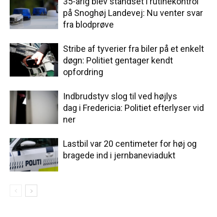
35-årig blev standset i rutinekontrol
på Snoghøj Landevej: Nu venter svar
fra blodprøve
Stribe af tyverier fra biler på et enkelt
døgn: Politiet gentager kendt
opfordring
Indbrudstyv slog til ved højlys
dag i Fredericia: Politiet efterlyser vid
ner
Lastbil var 20 centimeter for høj og
bragede ind i jernbaneviadukt