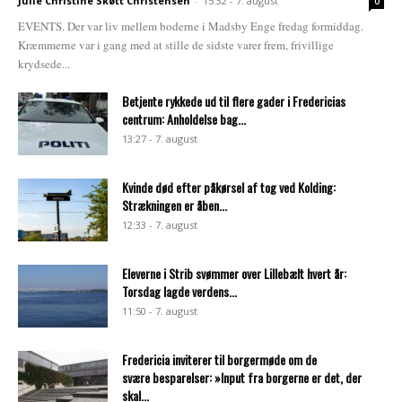
Julie Christine Skøtt Christensen
-
15:32 - 7. august
0
EVENTS. Der var liv mellem boderne i Madsby Enge fredag formiddag.
Kræmmerne var i gang med at stille de sidste varer frem, frivillige
krydsede...
Betjente rykkede ud til flere gader i Fredericias
centrum: Anholdelse bag...
13:27 - 7. august
Kvinde død efter påkørsel af tog ved Kolding:
Strækningen er åben...
12:33 - 7. august
Eleverne i Strib svømmer over Lillebælt hvert år:
Torsdag lagde verdens...
11:50 - 7. august
Fredericia inviterer til borgermøde om de
svære besparelser: »Input fra borgerne er det, der
skal...