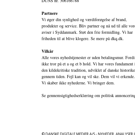
DUNS nr. 306166788
Partnere
Vi øger din synlighed og værdiforøgelse af brand,
produkter og service. Bliv partner og nå ud til alle vor
aviser i Syddanmark. Støt den frie formidling. Vi har
friheden til at blive klogere. Se mere på
dkq.dk.
Vilkår
Alle vores nyhedstjenester er uden betalingsmur. Fordi
ikke tror på et a og et b hold. Vi har vores fundament 
den kildekritiske tradition, udviklet af danske historik
gennem tiden. Fejl kan og vil ske. Dem vil vi erkende.
Vi skaber ikke nyhederne. Vi bringer dem.
Se gennemsigtighedserklæring om politisk annoncerin
© DANSKE DIGITALE MEDIER A/S - NYHEDER, ANALYSER 