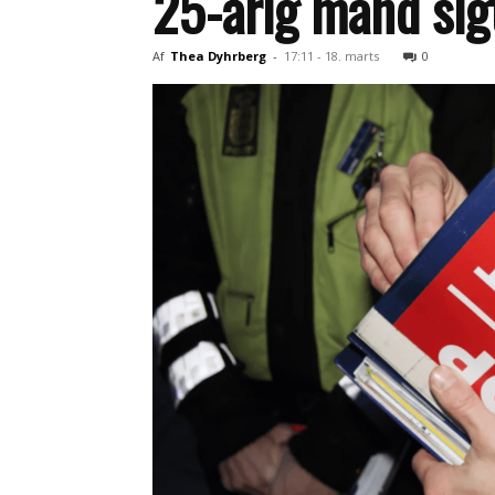
25-årig mand sigt
Af
Thea Dyhrberg
-
17:11 - 18. marts
0