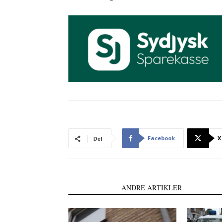
Facebook
X
Del
LÆS OGSÅ
ANDRE ARTIKLER