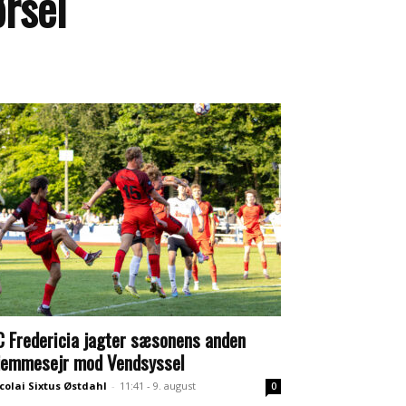
ørsel
C Fredericia jagter sæsonens anden
jemmesejr mod Vendsyssel
colai Sixtus Østdahl
-
11:41 - 9. august
0