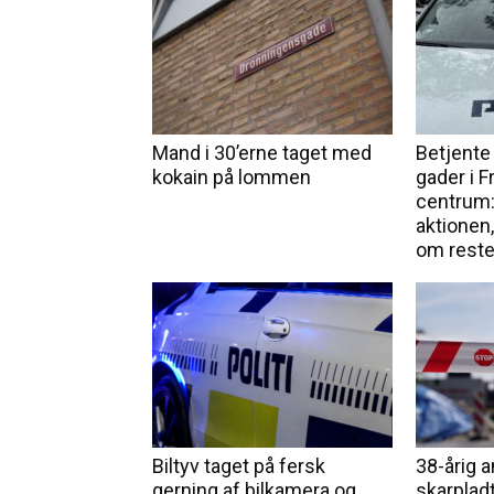
Mand i 30’erne taget med
Betjente 
kokain på lommen
gader i F
centrum:
aktionen,
om rest
Biltyv taget på fersk
38-årig 
gerning af bilkamera og
skarpladt