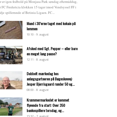
r er igen fodbold på Monjasa Park søndag eftermiddag,
r FC Fredericia klokken 15 tager imod Vendsyssel FF i
edje spillerunde af Betinia Ligaen. FC...
Mand i 30’erne taget med kokain på
lommen
10:10 - 9. august
Afsked med Sgt. Pepper – eller bare
en meget lang pause?
12:11 - 8. august
Dobbelt mærkedag hos
anlægsgartneren på Bøgeskovvej:
Jesper Bjerrisgaard runder 50 og...
08:00 - 8. august
Kræmmermarkedet er kommet
flyvende fra start: Over 350
bankospillere torsdag, og...
15:32 - 7. august