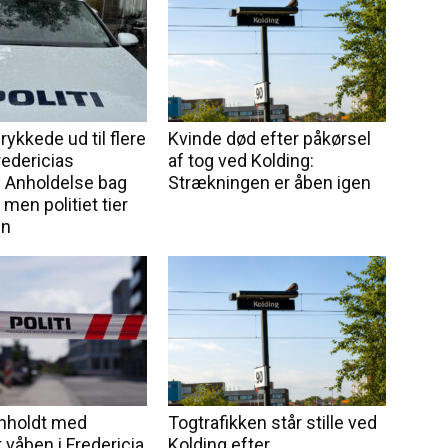
rykkede ud til flere
Kvinde død efter påkørsel
redericias
af tog ved Kolding:
 Anholdelse bag
Strækningen er åben igen
 men politiet tier
en
anholdt med
Togtrafikken står stille ved
 våben i Fredericia
Kolding efter