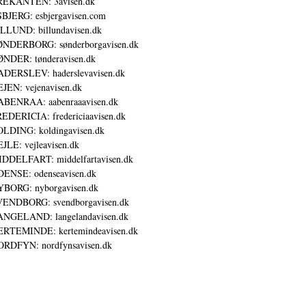
REKANTEN: 3avisen.dk
BJERG: esbjergavisen.com
LLUND: billundavisen.dk
NDERBORG: sønderborgavisen.dk
NDER: tønderavisen.dk
DERSLEV: haderslevavisen.dk
JEN: vejenavisen.dk
BENRAA: aabenraaavisen.dk
EDERICIA: fredericiaavisen.dk
LDING: koldingavisen.dk
JLE: vejleavisen.dk
DDELFART: middelfartavisen.dk
ENSE: odenseavisen.dk
BORG: nyborgavisen.dk
ENDBORG: svendborgavisen.dk
NGELAND: langelandavisen.dk
RTEMINDE: kertemindeavisen.dk
RDFYN: nordfynsavisen.dk