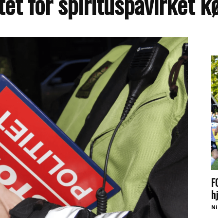
et for spirituspåvirket k
F
h
Ni