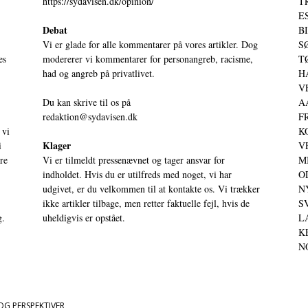
https://sydavisen.dk/opinion/
T
ES
Debat
BI
Vi er glade for alle kommentarer på vores artikler. Dog
SØ
es
modererer vi kommentarer for personangreb, racisme,
TØ
had og angreb på privatlivet.
HA
VE
Du kan skrive til os på
AA
redaktion@sydavisen.dk
FR
 vi
KO
Klager
i
VE
ere
Vi er tilmeldt pressenævnet og tager ansvar for
MI
indholdet. Hvis du er utilfreds med noget, vi har
OD
udgivet, er du velkommen til at kontakte os. Vi trækker
NY
ikke artikler tilbage, men retter faktuelle fejl, hvis de
SV
g.
uheldigvis er opstået.
LA
KE
NO
OG PERSPEKTIVER