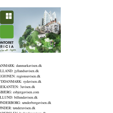
ANMARK: danmarkavisen.dk
LLAND: jyllandsavisen.dk
GIONEN: regionsavisen.dk
YDDANMARK: sydavisen.dk
REKANTEN: 3avisen.dk
BJERG: esbjergavisen.com
LLUND: billundavisen.dk
NDERBORG: sønderborgavisen.dk
NDER: tønderavisen.dk