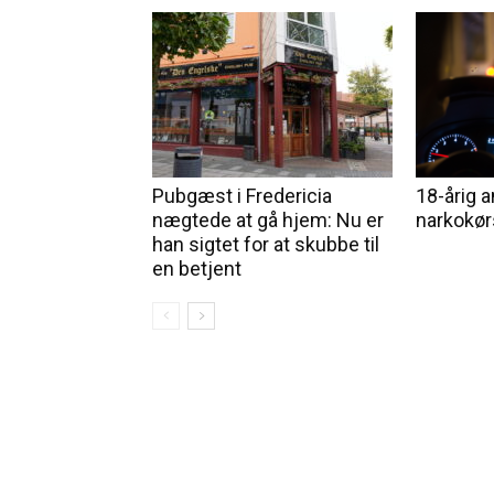
Pubgæst i Fredericia
18-årig a
nægtede at gå hjem: Nu er
narkokør
han sigtet for at skubbe til
en betjent