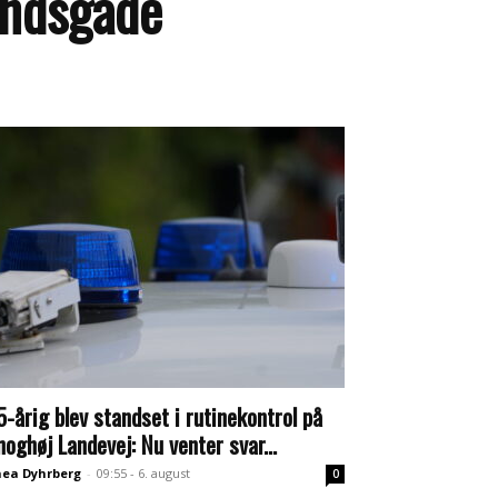
landsgade
5-årig blev standset i rutinekontrol på
noghøj Landevej: Nu venter svar...
ea Dyhrberg
-
09:55 - 6. august
0