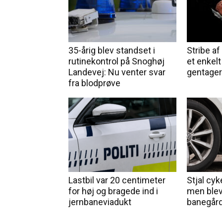
35-årig blev standset i
Stribe af 
rutinekontrol på Snoghøj
et enkelt
Landevej: Nu venter svar
gentager
fra blodprøve
Lastbil var 20 centimeter
Stjal cyke
for høj og bragede ind i
men blev
jernbaneviadukt
banegård