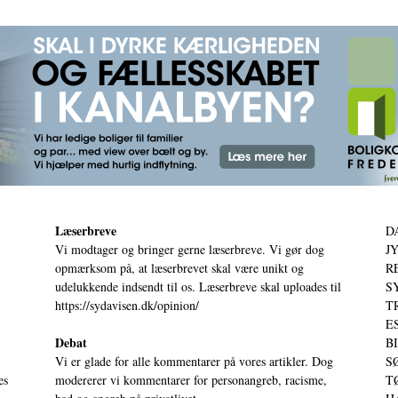
Læserbreve
D
Vi modtager og bringer gerne læserbreve. Vi gør dog
JY
opmærksom på, at læserbrevet skal være unikt og
RE
udelukkende indsendt til os. Læserbreve skal uploades til
S
https://sydavisen.dk/opinion/
T
ES
Debat
BI
Vi er glade for alle kommentarer på vores artikler. Dog
SØ
es
modererer vi kommentarer for personangreb, racisme,
TØ