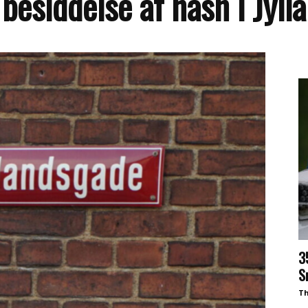
r besiddelse af hash i Jyl
3
S
Th