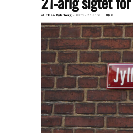
21-årig sigtet fo
Af
Thea Dyhrberg
-
09:19 - 27. april
0