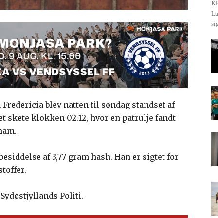
KR
La
si
 Fredericia blev natten til søndag standset af
Det skete klokken 02.12, hvor en patrulje fandt
 ham.
besiddelse af 3,77 gram hash. Han er sigtet for
toffer.
Sydøstjyllands Politi.