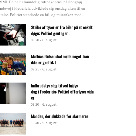
IMI. En helt almindelig rutinekontrol på Snoghøj
ndevej i Fredericia udviklede sig onsdag aften til en
gtelse. Politiet standsede en bil, og mistanken mod...
Stribe af tyverier fra biler på et enkelt
døgn: Politiet gentager...
09:28 - 6. august
Mathias Gidsel skal møde noget, han
ikke er god til: I...
09:25 - 6. august
Indbrudstyv slog til ved højlys
dag i Fredericia: Politiet efterlyser vidn
er
09:20 - 6. august
Manden, der slukkede for alarmerne
11:40 - 5. august