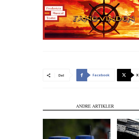
Facebook
X
Del
LÆS OGSÅ
ANDRE ARTIKLER