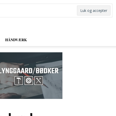
HÅNDVÆRK