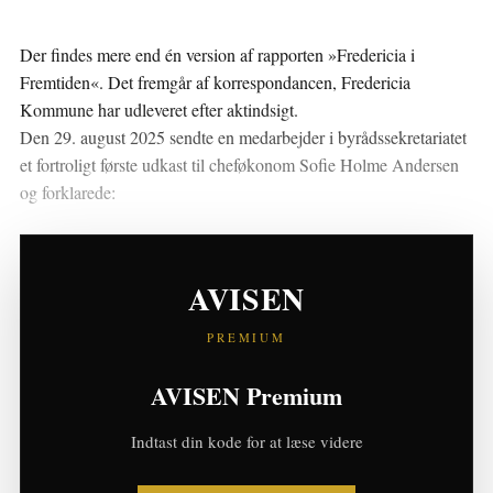
Der findes mere end én version af rapporten »Fredericia i
Fremtiden«. Det fremgår af korrespondancen, Fredericia
Kommune har udleveret efter aktindsigt.
Den 29. august 2025 sendte en medarbejder i byrådssekretariatet
et fortroligt første udkast til cheføkonom Sofie Holme Andersen
og forklarede:
MAIL · 29. AUGUST 2025 · BYRÅDSSEKRETARIATET
AVISEN
TIL SOFIE HOLME ANDERSEN
Det vedhæftede udkast fremstår ikke i det
PREMIUM
format, som den endelige rapport om Fredericia
i Fremtiden vil få, da der vil blive
AVISEN Premium
udarbejdet en mere tilgængelig, journalistisk
bearbejdet version af rapporten, når
materialet fra samtlige direktørområder ligger
Indtast din kode for at læse videre
klar.