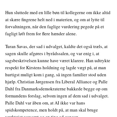
Hun sluttede med en lille bøn til kollegerne om ikke altid
at skære fingrene helt ned i materien, og om at lytte til
forvaltningen, når den faglige vurdering pegede på et
fagligt løft frem for flere hænder alene.
Turan Savas, der sad i udvalget, kaldte det også træls, at
sagen skulle afgøres i byrådssalen, og var enig i, at
sagsbeskrivelsen kunne have været klarere. Han udtrykte
respekt for Kirstens holdning og lagde vægt på, at man
hurtigst muligt kom i gang, så ingen familier stod uden
hjælp. Christian Jørgensen fra Liberal Alliance og Palle
Dahl fra Danmarksdemokraterne bakkede begge op om
formandens forslag, selvom ingen af dem sad i udvalget.
Palle Dahl var åben om, at AI ikke var hans
spidskompetence, men holdt på, at man skal bruge
værktøjet varsomt og en ting ad gangen.