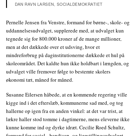
DAN RAVN LARSEN, SOCIALDEMOKRATIET
Pernelle Jensen fra Venstre, formand for børne-, skole- og
uddannelsesudvalget, supplerede med, at udvalget kun
tegnede sig for 800.000 kroner af de mange millioner,
men at det dækkede over et udsving, hvor et
mindreforbrug på daginstitutionerne dækkede et hul på
skoleområdet. Det kaldte hun ikke holdbart i længden, og
udvalget ville fremover følge to bestemte skolers
økonomi tæt, måned for måned.
Susanne Eilersen håbede, at en kommende regering ville
kigge ind i det efterslæb, kommunerne sad med, og tog
hallerne op igen fra en anden vinkel: at det var trist, at
lækre haller stod tomme i dagtimerne, mens eleverne ikke
kunne komme ind og dyrke idræt. Cecilie Roed Schultz,
formand for social-, handicap- og ligestillingsudvalget,